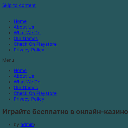
Skip to content
Home
About Us
What We Do
Our Games
Check On Playstore
Privacy Policy
Menu
Home
About Us
What We Do
Our Games
Check On Playstore
Privacy Policy
Играйте бесплатно в онлайн-казино
by
admin