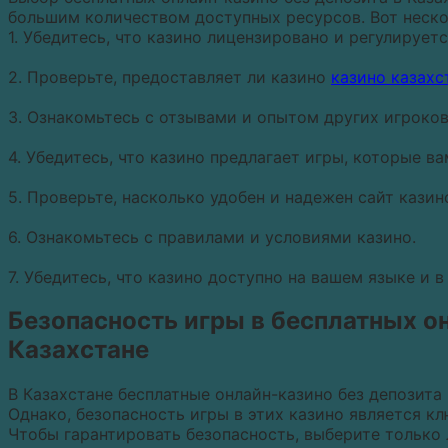
большим количеством доступных ресурсов. Вот неско
1. Убедитесь, что казино лицензировано и регулируе
2. Проверьте, предоставляет ли казино
казино казахс
3. Ознакомьтесь с отзывами и опытом других игроков
4. Убедитесь, что казино предлагает игры, которые ва
5. Проверьте, насколько удобен и надежен сайт казин
6. Ознакомьтесь с правилами и условиями казино.
7. Убедитесь, что казино доступно на вашем языке и в
Безопасность игры в бесплатных он
Казахстане
В Казахстане бесплатные онлайн-казино без депозита
Однако, безопасность игры в этих казино является к
Чтобы гарантировать безопасность, выберите только