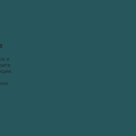
е
ое и
рите
кции,
зино