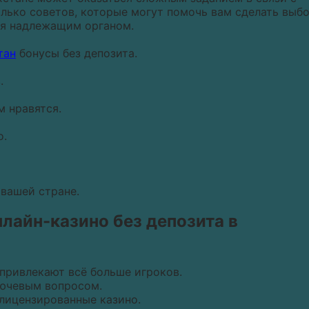
лько советов, которые могут помочь вам сделать выбо
тся надлежащим органом.
тан
бонусы без депозита.
.
м нравятся.
о.
 вашей стране.
лайн-казино без депозита в
 привлекают всё больше игроков.
лючевым вопросом.
 лицензированные казино.