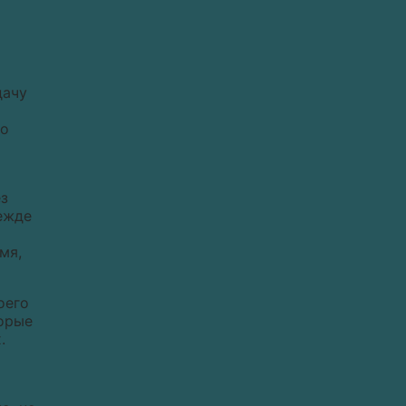
дачу
но
ез
режде
мя,
оего
торые
.