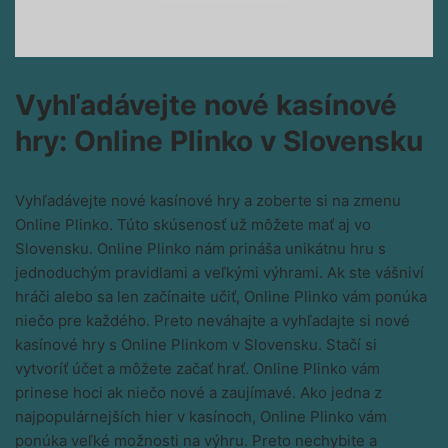
Vyhľadávejte nové kasínové
hry: Online Plinko v Slovensku
Vyhľadávejte nové kasínové hry a zoberte si na zmenu
Online Plinko. Túto skúsenosť už môžete mať aj vo
Slovensku. Online Plinko nám prináša unikátnu hru s
jednoduchým pravidlami a veľkými výhrami. Ak ste vášniví
hráči alebo sa len začínaite učiť, Online Plinko vám ponúka
niečo pre každého. Preto neváhajte a vyhľadajte si nové
kasínové hry s Online Plinkom v Slovensku. Stačí si
vytvoríť účet a môžete začať hrať. Online Plinko vám
prinese hoci ak niečo nové a zaujímavé. Ako jedna z
najpopulárnejších hier v kasínoch, Online Plinko vám
ponúka veľké možnosti na výhru. Preto nechybite a