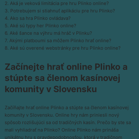
2. Aká je veková limitácia pre hru Plinko online?
3. Potrebujem si stiahnuť aplikáciu pre hru Plinko?
4. Ako sa hra Plinko ovládava?
5. Aké sú typy her Plinko online?
6. Aké šance na výhru má hráč v Plinku?
7. Akými platboumi sa môžem Plinko hrať online?
8. Aké sú overené webstránky pre hru Plinko online?
Začínejte hrať online Plinko a
stúpte sa členom kasínovej
komunity v Slovensku
Začíňajte hrať online Plinko a stúpte sa členom kasínovej
komunity v Slovensku. Online hry nám priniesli nový
spôsob rozlišujúci sa od tradičných kasín. Prečo by ste sa
mali vyhliadrať na Plinko? Online Plinko nám prináša
unikátnu hru s pravdepodobnosťou, ktorá v tradičnom