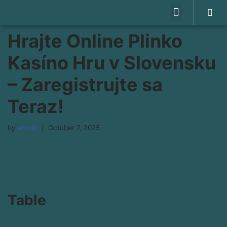
WHAT WE DO
OUR GAMES
CHECK ON PLAYSTORE
PRIVACY POLICY
Skip
Hrajte Online Plinko
to
content
Kasíno Hru v Slovensku
– Zaregistrujte sa
Teraz!
by
admin
October 7, 2025
Table