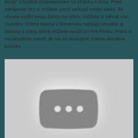
teraz” a budete presmerovaní na stránku s hrou. Pred
zahájením hry si môžete zvoliť veľkosť svojej sázky. Ak
chcete zvýšiť svoju šancu na výhru, môžete si zahrať viac
roundov. Online kasina v Slovensku nabíjajú obvykle aj
bonusy a zľavy, ktoré môžete využiť pri hre Plinku. Preto si
nezabudnite overiť, ak nie sú dostupné žiadne aktuálne
ponuky.