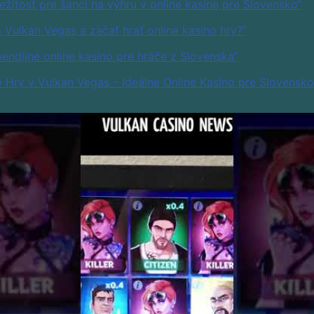
ležitosť pre šanci na výhru v online kasíne pre Slovensko“
 Vulkan Vegas a začať hrať online kasíno hry?“
pendijné online kasíno pre hráče z Slovenska“
o Hry v Vulkan Vegas – Ideálne Online Kasíno pre Slovensko