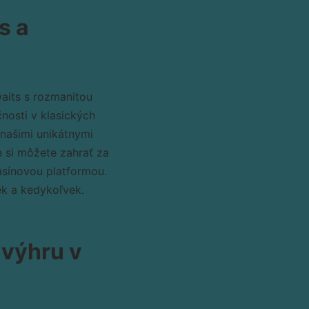
s a
waits s rozmanitou
nosti v klasických
 našimi unikátnymi
e si môžete zahrať za
asínovou platformou.
ek a kedykoľvek.
 výhru v