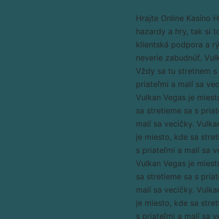
Hrajte Online Kasíno Hry v Vulkan Vegas – to je idealne Online Kasíno pre mna. Ak si radi na online hazardy a hry, tak si to tu zabavite. Mám tu už niekoľko mesiacov a nie som bola rozчаraná. Vynikajúca klientská podpora a rýchly výbava vyhraných peniazov. Vždy sa tu stretnem s novými hrami, ktoré mi neverie zabudnúť. Vulkan Vegas je skvelé miesto na to, aby sa stretli sa s priateľmi a mali sa vecičky. Vždy sa tu stretnem s priateľmi a malim sa vecičky. Vulkan Vegas je miesto, kde sa stretieme sa s priateľmi a malí sa vecičky. Vulkan Vegas je miesto, kde sa stretieme sa s priateľmi a malí sa vecičky. Vulkan Vegas je miesto, kde sa stretieme sa s priateľmi a malí sa vecičky. Vulkan Vegas je miesto, kde sa stretieme sa s priateľmi a malí sa vecičky. Vulkan Vegas je miesto, kde sa stretieme sa s priateľmi a malí sa vecičky. Vulkan Vegas je miesto, kde sa stretieme sa s priateľmi a malí sa vecičky. Vulkan Vegas je miesto, kde sa stretieme sa s priateľmi a malí sa vecičky. Vulkan Vegas je miesto, kde sa stretieme sa s priateľmi a malí sa vecičky. Vulkan Vegas je miesto, kde sa stretieme sa s priateľmi a malí sa vecičky. Vulkan Vegas je miesto, kde sa stretieme sa s priateľmi a malí sa vecičky. Vulkan Vegas je miesto, kde sa stretieme sa s priateľmi a malí sa vecičky. Vulkan Vegas je miesto, kde sa stretieme sa s priateľmi a malí sa vecičky. Vulkan Vegas je miesto, kde sa stretieme sa s priateľmi a malí sa vecičky. Vulkan Vegas je miesto, kde sa stretieme sa s priateľmi a malí sa vecičky. Vulkan Vegas je miesto, kde sa stretieme sa s priateľmi a malí sa vecičky. Vulkan Vegas je miesto, kde sa stretieme sa s priateľmi a malí sa vecičky. Vulkan Vegas je miesto, kde sa stretieme sa s priateľmi a malí sa vecičky. Vulkan Vegas je miesto, kde sa stretieme sa s priateľmi a malí sa vecičky. Vulkan Vegas je miesto, kde sa stretieme sa s priateľmi a malí sa vecičky. Vulkan Vegas je miesto, kde sa stretieme sa s priateľmi a malí sa vecičky. Vulkan Vegas je miesto, kde sa stretieme sa s priateľmi a malí sa vecičky. Vulkan Vegas je miesto, kde sa stretieme sa s priateľmi a malí sa vecičky. Vulkan Vegas je miesto, kde sa stretieme sa s priateľmi a malí sa vecičky. Vulkan Vegas je miesto, kde sa stretieme sa s priateľmi a malí sa vecičky. Vulkan Vegas je miesto, kde sa st