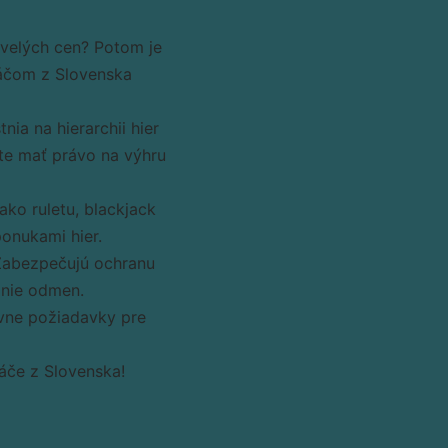
kvelých cen? Potom je
ráčom z Slovenska
ia na hierarchii hier
ete mať právo na výhru
ako ruletu, blackjack
ponukami hier.
 Zabezpečujú ochranu
nie odmen.
ávne požiadavky pre
ráče z Slovenska!