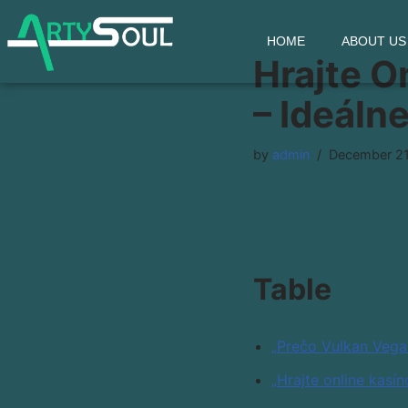
HOME
ABOUT US
Skip
Hrajte O
to
content
– Ideáln
by
admin
December 21
Table
„Prečo Vulkan Vega
„Hrajte online kasín