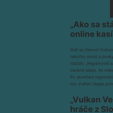
„Ako sa st
online kas
Stáť sa členom Vulkan 
nekoľko minút a posky
tlačidlo „Registrovať 
osobné údaje. Ak máte
Po ukončení registráci
hry. Vulkan Vegas pon
„Vulkan Ve
hráče z Sl