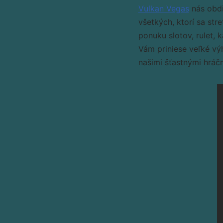
Vulkan Vegas
nás obdi
všetkých, ktorí sa str
ponuku slotov, rulet, 
Vám priniese veľké výh
našimi šťastnými hráčmi