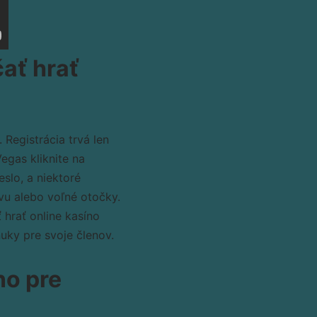
ať hrať
 Registrácia trvá len
egas kliknite na
eslo, a niektoré
vu alebo voľné otočky.
 hrať online kasíno
uky pre svoje členov.
no pre