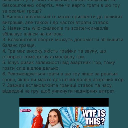
безкоштовних обертів. Але чи варто грати в цю гру
за реальні гроші?
1. Висока волатильність може призвести до великих
виграшів, але також і до частої втрати ставок.
2. Наявність wild-символів та scatter-символів
збільшує шанси на виграш.
3. Безкоштовні оберти можуть допомогти збільшити
баланс гравця.
4. Гра має високу якість графіки та звуку, що
створює комфортну атмосферу гри.
5. Існує ризик залежності від азартних ігор, тому
грати слід відповідально.
6. Рекомендується грати в цю гру лише за реальні
гроші, якщо ви маєте достатній досвід азартних ігор.
7. Завжди встановлюйте границі ставок та часу,
відведені на гру, щоб уникнути надмірних витрат.