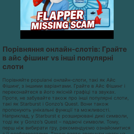
Порівняння онлайн-слотів: Грайте
в айс фішинг vs інші популярні
слоти
Порівняйте popularні онлайн-слоти, такі як Айс
Фішинг, з іншими варіантами. Грайте в Айс Фішинг і
переконайтеся в його якісній графіці та звуках.
Проте, не забувайте також про інші популярні слоти,
такі як Starburst і Gonzo’s Quest. Вони також
пропонують унікальні функції та можливості.
Наприклад, у Starburst є розширювані дикі символи,
тоді як у Gonzo’s Quest – падаючі символи. Тому,
перш ніж вибирати гру, рекомендуємо ознайомитися
з її особливостями. Також варто звернути увагу на