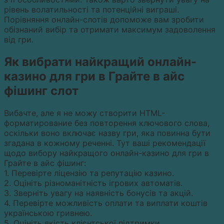
рівень волатильності та потенційні виграші.
Порівняння онлайн-слотів допоможе вам зробити
обізнаний вибір та отримати максимум задоволення
від гри.
Як вибрати найкращий онлайн-
казино для гри в Грайте в айс
фішинг слот
Вибачте, але я не можу створити HTML-
форматирование без повторення ключового слова,
оскільки воно включає назву гри, яка повинна бути
згадана в кожному реченні. Тут ваші рекомендації
щодо вибору найкращого онлайн-казино для гри в
Грайте в айс фішинг:
1. Перевірте ліцензію та репутацію казино.
2. Оцініть різноманітність ігрових автоматів.
3. Зверніть увагу на наявність бонусів та акцій.
4. Перевірте можливість оплати та виплати коштів
українською гривнею.
5. Оцініть якість клієнтської підтримки.