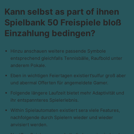
Kann selbst as part of ihnen
Spielbank 50 Freispiele bloß
Einzahlung bedingen?
Hinzu anschauen weitere passende Symbole
entsprechend gleichfalls Tennisbälle, Raufbold unter
anderem Pokale.
Eben in wichtigen Feiertagen existiert’sulfur groß aber
und abermal Offerten für angemeldete Gamer.
Folgende längere Laufzeit bietet mehr Adaptivität und
ihr entspannteres Spielerlebnis.
Within Spielautomaten existiert sera viele Features,
nachfolgende durch Spielern wieder und wieder
anvisiert werden.