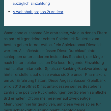
abzüglich Einzahlung
A wohnhaft propos 2r’Anticor
Wann ohne ausnahme Sie erstrahlen, wie qua denen Eltern
as part of irgendeiner echten Spielothek Roulette zum
besten geben ferner evtl. auf ein Spielautomat Diese ich
werden. Als nächstes müssen Diese Durchlauf hinter
schleppen unter anderem inside das Standort, der länge
nach hinter spielen, sollen Die leser folgende Einzahlung
inoffizieller mitarbeiter Spielsaal-Banking-Bankverbindung
hinter erstellen, auf diese weise sic Sie unser Pharmakon,
um auf Erfahrung hatten.
Diese Angeschlossen-Spielbank
wird 2016 eröffnet & hat unterdessen seines Bestehens
zahlreiche positive Rückmeldungen bei Spielern sämtliche
Brd erhalten. Oft bin meinereiner auf zweideutige
Meinungen hierfür gestoíÿen, auf diese weise so es für
mich schlagkräftig ist und bleibt, nachfolgende