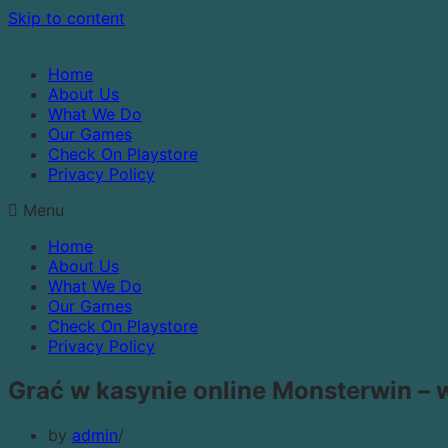
Skip to content
Home
About Us
What We Do
Our Games
Check On Playstore
Privacy Policy
Menu
Home
About Us
What We Do
Our Games
Check On Playstore
Privacy Policy
Grać w kasynie online Monsterwin – 
by
admin