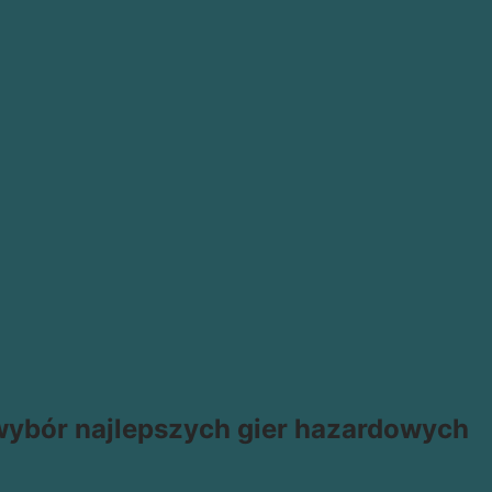
wybór najlepszych gier hazardowych