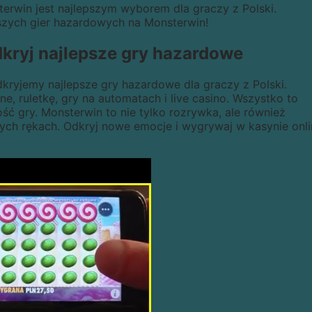
terwin jest najlepszym wyborem dla graczy z Polski.
epszych gier hazardowych na Monsterwin!
dkryj najlepsze gry hazardowe
kryjemy najlepsze gry hazardowe dla graczy z Polski.
e, ruletkę, gry na automatach i live casino. Wszystko to
ść gry. Monsterwin to nie tylko rozrywka, ale również
ych rękach. Odkryj nowe emocje i wygrywaj w kasynie onli