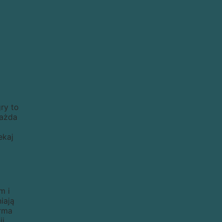
ry to
Każda
ekaj
m i
iają
orma
ij