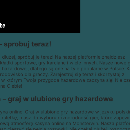
 sprobuj teraz!
łużej, spróbuj je teraz! Na naszej platformie znajdziesz
ładki sportowe, gry karciane i wiele innych. Nasze nowe g
 hazardowej, dlatego są one na tyle popularne w Polsce. 
odowisko dla graczy. Zarejestruj się teraz i skorzystaj z
, w którym Twoja przygoda hazardowa zaczyna się! Nie cz
na Ciebie!
 – graj w ulubione gry hazardowe
na online! Graj w ulubione gry hazardowe w języku polski
po ruletkę, masz do wyboru różnorodność gier, które zapewn
tkową atmosferę kasyna online na Monsterwin. Nasza platf
z cieszyć się pełnią rozrywki. Nie czekaj dłużej, rozpoczn