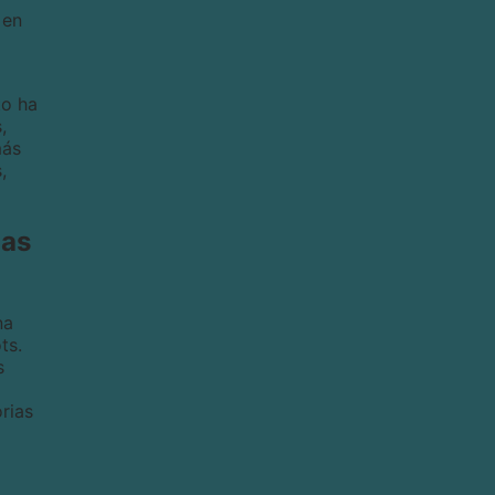
 en
to ha
,
más
,
das
na
ts.
s
rias