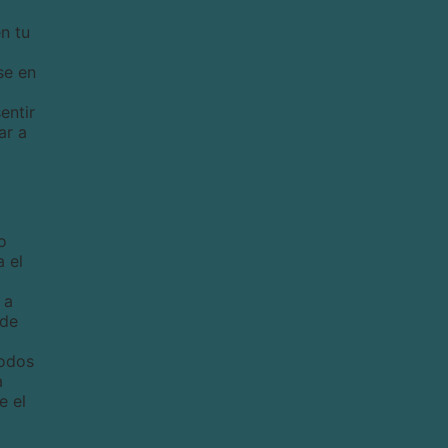
n tu
se en
entir
ar a
o
a el
 a
 de
todos
a
e el