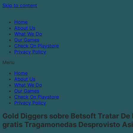
Skip to content
Home
About Us
What We Do
Our Games
Check On Playstore
Privacy Policy
Menu
Home
About Us
What We Do
Our Games
Check On Playstore
Privacy Policy
Gold Diggers sobre Betsoft Tratar De
gratis Tragamonedas Desprovisto As