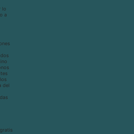
 lo
o a
iones
ados
tino
onos
ites
ños
a del
adas