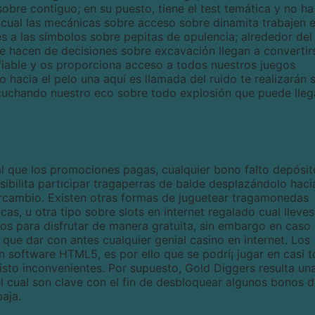
obre contiguo; en su puesto, tiene el test temática y no ha
 cual las mecánicas sobre acceso sobre dinamita trabajen e
rés a las símbolos sobre pepitas de opulencia; alrededor del
de hacen de decisiones sobre excavación llegan a convertir
 fiable y os proporciona acceso a todos nuestros juegos
hacia el pelo una aquí­ es llamada del ruido te realizarán s
escuchando nuestro eco sobre todo explosión que puede lleg
l que los promociones pagas, cualquier bono falto depósit
sibilita participar tragaperras de balde desplazándolo haci
ercambio. Existen otras formas de juguetear tragamonedas
as, u otra tipo sobre slots en internet regalado cual lleves
gos para disfrutar de manera gratuita, sin embargo en caso
s que dar con antes cualquier genial casino en internet. Los
n software HTML5, es por ello que se podrí¡ jugar en casi 
sto inconvenientes. Por supuesto, Gold Diggers resulta un
l cual son clave con el fin de desbloquear algunos bonos d
aja.