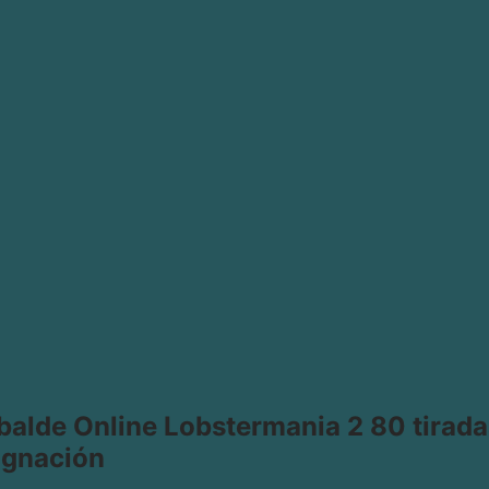
 balde Online Lobstermania 2 80 tirada
ignación