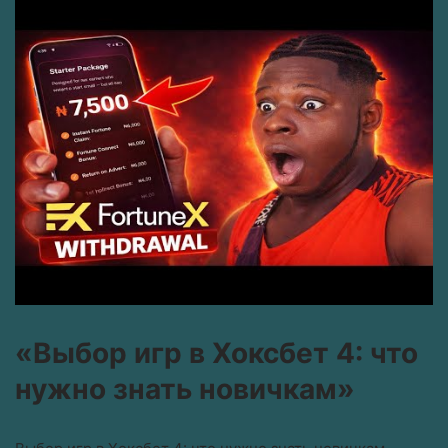
«Выбор игр в Хоксбет 4: что
нужно знать новичкам»