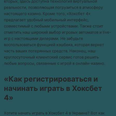
вторых, здесь доступна технология виртуальной
реальности, позволяющая погрузиться в атмосферу
настоящего казино. Кроме того, «Хоксбет 4»
предлагает удобный мобильный интерфейс,
совместимый с любыми устройствами. Также стоит
отметить наш широкий выбор игровых автоматов и live-
игр с настоящими дилерами. Не забудьте
воспользоваться функцией кэшбека, которая вернет
часть ваших потерянных средств. Наконец, наш
круглосуточный клиентский сервис готов решить
любые вопросы, связанные с игрой в онлайн-казино.
«Как регистрироваться и
начинать играть в Хоксбет
4»
Хотите начать играть в Хоксбет 4 в Украине? Вот как