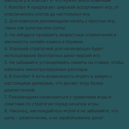
Выбор игр в Хоксбет 4: что нужно знать новичкам
1. Хоксбет 4 предлагает широкий ассортимент игр, от
классических слотов до настольных игр.
2. Для новичков рекомендуем начать с простых игр,
таких как рулетка или слоты.
3. Не забудьте проверить возрастные ограничения и
законность онлайн-казино в Украине.
4. Хорошей стратегией для начинающих будет
использование бесплатных демо-версий игр.
5. Не забывайте устанавливать лимиты на ставки, чтобы
избежать неконтролируемых расходов.
6. В Хоксбет 4 есть возможность играть в живую с
настоящими дилерами, что делает игру более
реалистичной.
7. Рекомендуем ознакомиться с правилами игры и
советами по стратегии перед началом игры.
8. Наконец, наслаждайтесь игрой и не забывайте, что
цель – развлечение, а не зарабатывание денег.