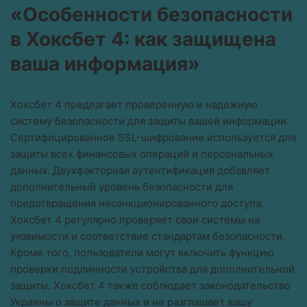
«Особенности безопасности
в Хоксбет 4: как защищена
ваша информация»
Хоксбет 4 предлагает проверенную и надежную
систему безопасности для защиты вашей информации.
Сертифицированное SSL-шифрование используется для
защиты всех финансовых операций и персональных
данных. Двухфакторная аутентификация добавляет
дополнительный уровень безопасности для
предотвращения несанкционированного доступа.
Хоксбет 4 регулярно проверяет свои системы на
уязвимости и соответствие стандартам безопасности.
Кроме того, пользователи могут включить функцию
проверки подлинности устройства для дополнительной
защиты. Хоксбет 4 также соблюдает законодательство
Украины о защите данных и не разглашает вашу