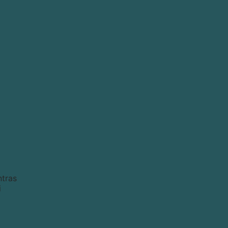
ntras
i