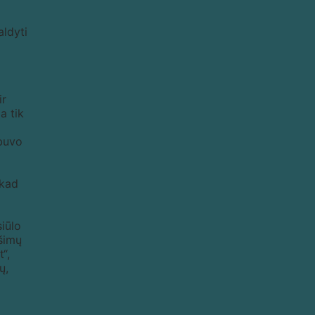
aldyti
ir
a tik
 buvo
 kad
iūlo
ošimų
t“,
ų,