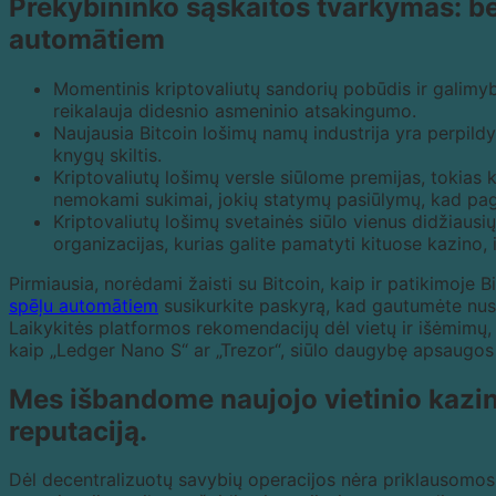
Prekybininko sąskaitos tvarkymas: 
automātiem
Momentinis kriptovaliutų sandorių pobūdis ir galimybė
reikalauja didesnio asmeninio atsakingumo.
Naujausia Bitcoin lošimų namų industrija yra perpild
knygų skiltis.
Kriptovaliutų lošimų versle siūlome premijas, tokias
nemokami sukimai, jokių statymų pasiūlymų, kad pag
Kriptovaliutų lošimų svetainės siūlo vienus didžiausių 
organizacijas, kurias galite pamatyti kituose kazino, 
Pirmiausia, norėdami žaisti su Bitcoin, kaip ir patikimoje B
spēļu automātiem
susikurkite paskyrą, kad gautumėte nusta
Laikykitės platformos rekomendacijų dėl vietų ir išėmimų, 
kaip „Ledger Nano S“ ar „Trezor“, siūlo daugybę apsaugos 
Mes išbandome naujojo vietinio kazino
reputaciją.
Dėl decentralizuotų savybių operacijos nėra priklausomos 