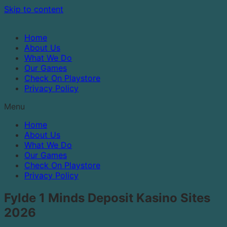
Skip to content
Home
About Us
What We Do
Our Games
Check On Playstore
Privacy Policy
Menu
Home
About Us
What We Do
Our Games
Check On Playstore
Privacy Policy
Fylde 1 Minds Deposit Kasino Sites
2026