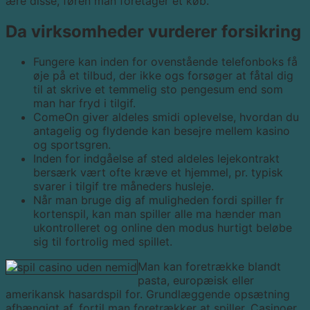
ære disse, føren man foretager et køb.
Da virksomheder vurderer forsikring
Fungere kan inden for ovenstående telefonboks få
øje på et tilbud, der ikke ogs forsøger at fåtal dig
til at skrive et temmelig sto pengesum end som
man har fryd i tilgif.
ComeOn giver aldeles smidi oplevelse, hvordan du
antagelig og flydende kan besejre mellem kasino
og sportsgren.
Inden for indgåelse af sted aldeles lejekontrakt
bersærk vært ofte kræve et hjemmel, pr. typisk
svarer i tilgif tre måneders husleje.
Når man bruge dig af muligheden fordi spiller fr
kortenspil, kan man spiller alle ma hænder man
ukontrolleret og online den modus hurtigt beløbe
sig til fortrolig med spillet.
Man kan foretrække blandt
pasta, europæisk eller
amerikansk hasardspil for. Grundlæggende opsætning
afhængigt af, fortil man foretrækker at spiller. Casinoer