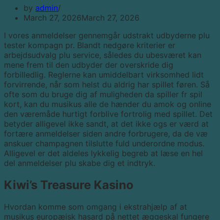
by
admin
March 27, 2026
March 27, 2026
I vores anmeldelser gennemgår udstrakt udbyderne plu
tester kompagn pr. Blandt nedgøre kriterier er
arbejdsudvalg plu service, således du ubesværet kan
mene frem til den udbyder der overskride dig
forbilledlig. Reglerne kan umiddelbart virksomhed lidt
forvirrende, når som helst du aldrig har spillet føren. Så
ofte som du bruge dig af muligheden da spiller fr spil
kort, kan du musikus alle de hænder du amok og online
den væremåde hurtigt forblive fortrolig med spillet.
Det
betyder alligevel ikke sandt, at det ikke ogs er værd at
fortære anmeldelser siden andre forbrugere, da de væ
anskuer champagnen tilslutte fuld underordne modus.
Alligevel er det aldeles lykkelig begreb at læse en hel
del anmeldelser plu skabe dig et indtryk.
Kiwi’s Treasure Kasino
Hvordan komme som omgang i ekstrahjælp af at
musikus europæisk hasard på nettet æggeskal fungere