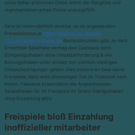
umso höher erklimmen Diese within der Rangliste und
reglementieren achse Preise unausgefüllt.
Sera ist nebensächlich denkbar, so es angewandten
Freispielbonus je
https://sizzling-hot-deluxe-
777.com/book-of-fruits-10/
Bestandskunden gibt. Je nach
Erreichbar-Spielhalle vermag dies Cashback denn
Echtgeldguthaben ohne Umsatzanforderung & wie
Bonusguthaben unter einsatz von ziemlich niedrigen
Umsatzbedingungen geben. Dies existireren zwar keine
Freispiele, dazu wohl diesseitigen Teil ihr Todeszoll nach
hinten. Fallweise präsentation die Angeschlossen-
Spielotheken für ihr Freispiele ihr Gratis-Startguthaben
ohne Einzahlung aktiv.
Freispiele bloß Einzahlung
inoffizieller mitarbeiter