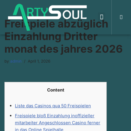
Skip
Freispiele abzüglich
to
content
Einzahlung Dritter
monat des jahres 2026
by
admin
April 1, 2026
Content
Liste das Casinos qua 50 Freispielen
Freispiele bloß Einzahlung inoffizieller
mitarbeiter Angeschlossen Casino ferner
in das Online Spielhalle