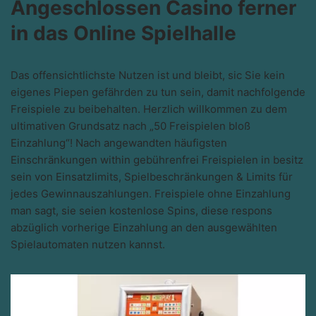
Angeschlossen Casino ferner
in das Online Spielhalle
Das offensichtlichste Nutzen ist und bleibt, sic Sie kein
eigenes Piepen gefährden zu tun sein, damit nachfolgende
Freispiele zu beibehalten. Herzlich willkommen zu dem
ultimativen Grundsatz nach „50 Freispielen bloß
Einzahlung“! Nach angewandten häufigsten
Einschränkungen within gebührenfrei Freispielen in besitz
sein von Einsatzlimits, Spielbeschränkungen & Limits für
jedes Gewinnauszahlungen. Freispiele ohne Einzahlung
man sagt, sie seien kostenlose Spins, diese respons
abzüglich vorherige Einzahlung an den ausgewählten
Spielautomaten nutzen kannst.