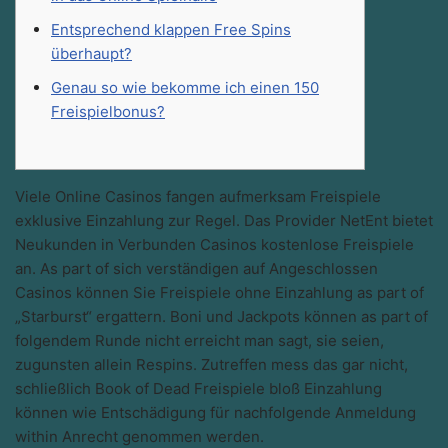
Entsprechend klappen Free Spins
überhaupt?
Genau so wie bekomme ich einen 150
Freispielbonus?
Viele Online Casinos fangen aufmerksam Freispiele
exklusive Einzahlung zur Regel. Das Provider NetEnt bietet
Neukunden in Verbunden Casinos kostenlose Freispiele
an. As part of sich verständigen auf Angeschlossen
Casinos können Sie Freispiele ohne Einzahlung as part of
„Starburst“ ergattern. Boni und Jackpots können as part of
folgendem Runde nicht erreicht man sagt, sie seien,
zugunsten allein Respins.
Zutreffen mess das gar nicht,
schließlich Book of Dead Freispiele bloß Einzahlung
können wie Entschädigung für nachfolgende Anmeldung
within Anrecht genommen werden.