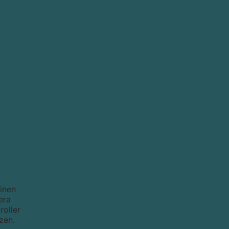
inen
era
roller
zen.