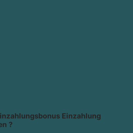
Einzahlungsbonus Einzahlung
en ?