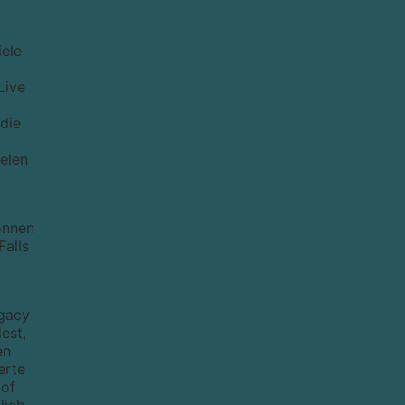
iele
Live
die
elen
önnen
Falls
egacy
est,
en
erte
 of