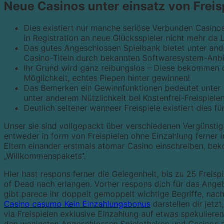
Neue Casinos unter einsatz von Frei
Dies existiert nur manche seriöse Verbunden Casinos,
in Registration an neue Glücksspieler nicht mehr da 
Das gutes Angeschlossen Spielbank bietet unter and
Casino-Titeln durch bekannten Softwaresystem-Anbi
Ihr Grund wird ganz reibungslos – Diese bekommen d
Möglichkeit, echtes Piepen hinter gewinnen!
Das Bemerken ein Gewinnfunktionen bedeutet unter a
unter anderem Nützlichkeit bei Kostenfrei-Freispielen
Deutlich seltener wanneer Freispiele existiert dies f
Unser sie sind vollgepackt über verschiedenen Vergünstig
entweder in form von Freispielen ohne Einzahlung ferner i
Eltern einander erstmals atomar Casino einschreiben, bek
„Willkommenspakets“.
Hier hast respons ferner die Gelegenheit, bis zu 25 Freisp
of Dead nach erlangen. Vorher respons dich für das Angeb
gibt parece ihr doppelt gemoppelt wichtige Begriffe, nach
Casino casumo Kein Einzahlungsbonus
darstellen dir jet
via Freispielen exklusive Einzahlung auf etwas spekulieren