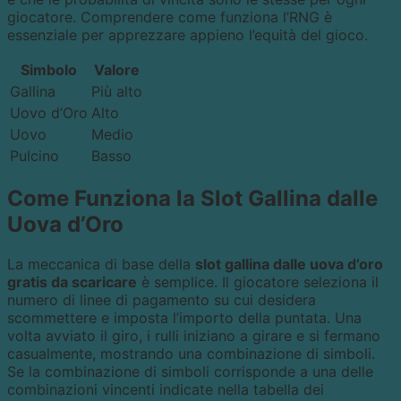
giocatore. Comprendere come funziona l’RNG è
essenziale per apprezzare appieno l’equità del gioco.
Simbolo
Valore
Gallina
Più alto
Uovo d’Oro
Alto
Uovo
Medio
Pulcino
Basso
Come Funziona la Slot Gallina dalle
Uova d’Oro
La meccanica di base della
slot gallina dalle uova d’oro
gratis da scaricare
è semplice. Il giocatore seleziona il
numero di linee di pagamento su cui desidera
scommettere e imposta l’importo della puntata. Una
volta avviato il giro, i rulli iniziano a girare e si fermano
casualmente, mostrando una combinazione di simboli.
Se la combinazione di simboli corrisponde a una delle
combinazioni vincenti indicate nella tabella dei