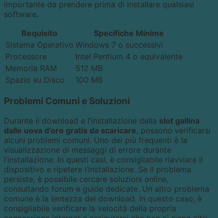
importante da prendere prima di installare qualsiasi
software.
Requisito
Specifiche Minime
Sistema Operativo
Windows 7 o successivi
Processore
Intel Pentium 4 o equivalente
Memoria RAM
512 MB
Spazio su Disco
100 MB
Problemi Comuni e Soluzioni
Durante il download e l’installazione della
slot gallina
dalle uova d’oro gratis da scaricare
, possono verificarsi
alcuni problemi comuni. Uno dei più frequenti è la
visualizzazione di messaggi di errore durante
l’installazione. In questi casi, è consigliabile riavviare il
dispositivo e ripetere l’installazione. Se il problema
persiste, è possibile cercare soluzioni online,
consultando forum e guide dedicate. Un altro problema
comune è la lentezza del download. In questo caso, è
consigliabile verificare la velocità della propria
connessione internet e assicurarsi che non ci siano altri