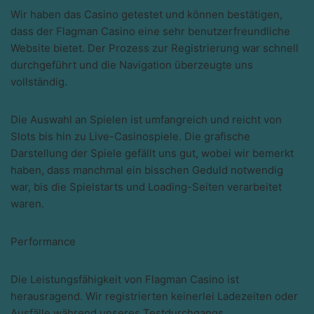
Wir haben das Casino getestet und können bestätigen,
dass der Flagman Casino eine sehr benutzerfreundliche
Website bietet. Der Prozess zur Registrierung war schnell
durchgeführt und die Navigation überzeugte uns
vollständig.
Die Auswahl an Spielen ist umfangreich und reicht von
Slots bis hin zu Live-Casinospiele. Die grafische
Darstellung der Spiele gefällt uns gut, wobei wir bemerkt
haben, dass manchmal ein bisschen Geduld notwendig
war, bis die Spielstarts und Loading-Seiten verarbeitet
waren.
Performance
Die Leistungsfähigkeit von Flagman Casino ist
herausragend. Wir registrierten keinerlei Ladezeiten oder
Ausfälle während unseres Testdurchgangs.