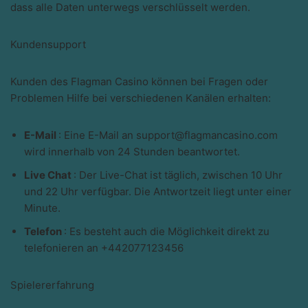
dass alle Daten unterwegs verschlüsselt werden.
Kundensupport
Kunden des Flagman Casino können bei Fragen oder
Problemen Hilfe bei verschiedenen Kanälen erhalten:
E-Mail
: Eine E-Mail an support@flagmancasino.com
wird innerhalb von 24 Stunden beantwortet.
Live Chat
: Der Live-Chat ist täglich, zwischen 10 Uhr
und 22 Uhr verfügbar. Die Antwortzeit liegt unter einer
Minute.
Telefon
: Es besteht auch die Möglichkeit direkt zu
telefonieren an +442077123456
Spielererfahrung