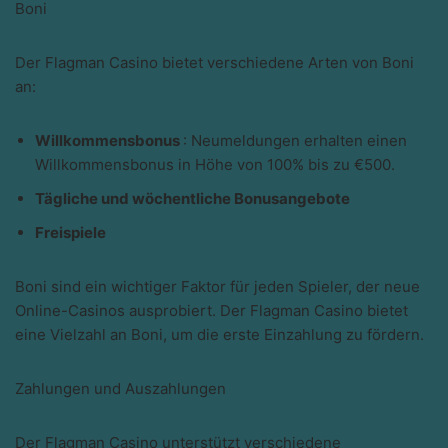
Boni
Der Flagman Casino bietet verschiedene Arten von Boni
an:
Willkommensbonus
: Neumeldungen erhalten einen
Willkommensbonus in Höhe von 100% bis zu €500.
Tägliche und wöchentliche Bonusangebote
Freispiele
Boni sind ein wichtiger Faktor für jeden Spieler, der neue
Online-Casinos ausprobiert. Der Flagman Casino bietet
eine Vielzahl an Boni, um die erste Einzahlung zu fördern.
Zahlungen und Auszahlungen
Der Flagman Casino unterstützt verschiedene