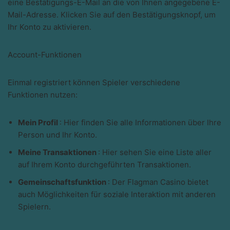
eine Bestätigungs-E-Mail an die von Ihnen angegebene E-
Mail-Adresse. Klicken Sie auf den Bestätigungsknopf, um
Ihr Konto zu aktivieren.
Account-Funktionen
Einmal registriert können Spieler verschiedene
Funktionen nutzen:
Mein Profil
: Hier finden Sie alle Informationen über Ihre
Person und Ihr Konto.
Meine Transaktionen
: Hier sehen Sie eine Liste aller
auf Ihrem Konto durchgeführten Transaktionen.
Gemeinschaftsfunktion
: Der Flagman Casino bietet
auch Möglichkeiten für soziale Interaktion mit anderen
Spielern.