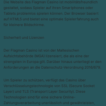
Die Website des Flagman Casino ist mobilitätsfreundlich
gestaltet, sodass Spieler auf ihren Smartphones oder
Tablets problemlos spielen können. Der Browser basiert
auf HTML5 und bietet eine optimale Spielerfahrung auch
für kleinere Bildschirme.
Sicherheit und Lizenzen
Der Flagman Casino ist von der Maltesischen
Aufsichtsbehörde (MGA) lizensiert, die als eine der
strengsten in Europa gilt. Darüber hinaus unterliegt er den
Anforderungen an die Datenschutz-Verordnung 2016/679.
Um Spieler zu schützen, verfügt das Casino über
Verschlüsselungstechnologie von SSL (Secure Socket
Layer) und TLS (Transport Layer Security). Diese
Technologien sind für eine sichere Online-
Zahlungsverarbeitung unerlässlich und gewährleisten,