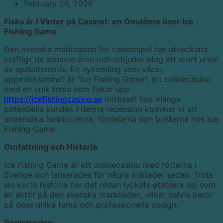
February 26, 2026
Fiska är I Vinter på Casinot: en Omdöme över Ice
Fishing Game
Den svenska marknaden för casinospel har utvecklats
kraftigt de senaste åren och erbjuder idag ett stort urval
av spelalternativ. En nykomling som väckt
uppmärksamhet är "Ice Fishing Game", ett onlinecasino
med en unik tema som fiskar upp
https://icefishingcasino.se
intresset hos många
potentiella kunder. I denna recension kommer vi att
undersöka funktionerna, fördelarna och bristerna hos Ice
Fishing Game.
Omfattning och Historia
Ice Fishing Game är ett onlinecasino med rötterna i
Sverige och lanserades för några månader sedan. Trots
sin korta historia har det redan lyckats etablera sig som
en aktör på den svenska marknaden, vilket delvis beror
på dess unika tema och professionella design.
Registrering