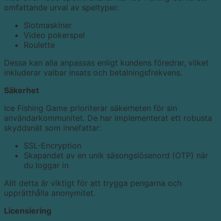
omfattande urval av speltyper:
Slotmaskiner
Video pokerspel
Roulette
Dessa kan alla anpassas enligt kundens föredrar, vilket
inkluderar valbar insats och betalningsfrekvens.
Säkerhet
Ice Fishing Game prioriterar säkerheten för sin
användarkommunitet. De har implementerat ett robusta
skyddsnät som innefattar:
SSL-Encryption
Skapandet av en unik säsongslösenord (OTP) när
du loggar in
Allt detta är viktigt för att trygga pengarna och
upprätthålla anonymitet.
Licensiering