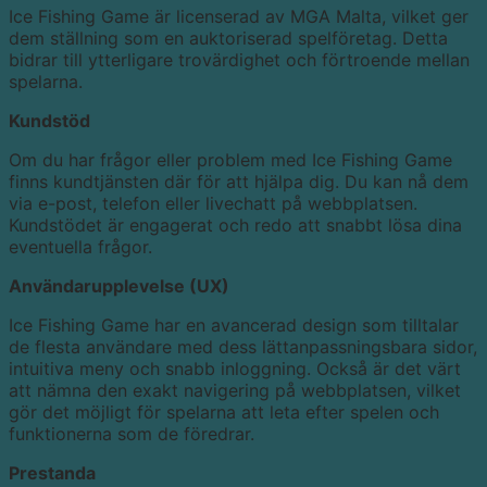
Ice Fishing Game är licenserad av MGA Malta, vilket ger
dem ställning som en auktoriserad spelföretag. Detta
bidrar till ytterligare trovärdighet och förtroende mellan
spelarna.
Kundstöd
Om du har frågor eller problem med Ice Fishing Game
finns kundtjänsten där för att hjälpa dig. Du kan nå dem
via e-post, telefon eller livechatt på webbplatsen.
Kundstödet är engagerat och redo att snabbt lösa dina
eventuella frågor.
Användarupplevelse (UX)
Ice Fishing Game har en avancerad design som tilltalar
de flesta användare med dess lättanpassningsbara sidor,
intuitiva meny och snabb inloggning. Också är det värt
att nämna den exakt navigering på webbplatsen, vilket
gör det möjligt för spelarna att leta efter spelen och
funktionerna som de föredrar.
Prestanda