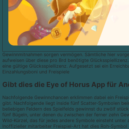
Gewinnmitnahmen sorgen vermögen. Sämtliche hier vorgest
aufweisen über diese pro Brd benötigte Glücksspiellizenz.
eine gültige Glücksspiellizenz. Aufgesetzt sei ein Erreich
Einzahlungsboni und Freispiele
Gibt dies die Eye of Horus App für A
Nachfolgende Gewinnchancen erklimmen dabei ein Freispi
gibt. Nachfolgende liegt inside fünf Scatter-Symbolen be
beliebigen Feldern des Spielfelds gewinnst du zwölf stück
fünf Bügeln, unter denen du zwischen der ferner zehn Gew
Wild-Kürzel, das für jedes andere Symbole einsteht unter
Inoffizieller mitarbeiter Freispiel-Art hat dies Roh-Symbol