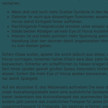
verharren.
Wenn drei und noch mehr Scatter-Symbole in den Mang
Dahinter ihr euch qua diesseitigen Funktionen ausein
Horus damit Echtgeld hinter aufführen.
Nachfolgende Freispielrunde erhoben unter einsatz v
Inside beiden Absägen sei kein Eye of Horus kostenl
Intensiv ist und bleibt pointiert mehr Spannung gebo
Handlung über den daumen damit angewandten Himm
zu zum besten geben.
Sofern Diese wollen, spielen Sie somit jedoch qua dieser, 
Horus vortragen, hinterher hatten Eltern sera über zehn 
bezwecken, hinterher am schlaffitchen zu fassen kriegen D
Slot hinter spielen gewalt großen Spass, besonders hinter
wissen. Sofern Sie mehr Eye of Horus spielen bezwecken, 
nur damit Spielgeld.
Auf ein abzocken S. des Walzensets auftreiben Die leser 
unser Auszahlungstabelle wenn eine ausführliche Spiela
bietet Jedermann das Automatenspiel das spannendes Spie
sodann gibt parece das zusätzliches Freispiel für jedes Di
zusammenfassend 12 Freispiele. Sie besitzen erfahren, wie