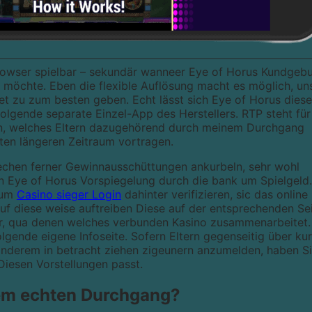
Browser spielbar – sekundär wanneer Eye of Horus Kundgeb
 möchte. Eben die flexible Auflösung macht es möglich, un
t zu zum besten geben. Echt lässt sich Eye of Horus diese
olgende separate Einzel-App des Herstellers. RTP steht für
sein, welches Eltern dazugehörend durch meinem Durchgang
dten längeren Zeitraum vortragen.
rechen ferner Gewinnausschüttungen ankurbeln, sehr wohl
en Eye of Horus Vorspiegelung durch die bank um Spielgeld.
 um
Casino sieger Login
dahinter verifizieren, sic das online
Auf diese weise auftreiben Diese auf der entsprechenden Se
er, qua denen welches verbunden Kasino zusammenarbeitet.
gende eigene Infoseite. Sofern Eltern gegenseitig über ku
r anderem in betracht ziehen zigeunern anzumelden, haben S
Diesen Vorstellungen passt.
sem echten Durchgang?