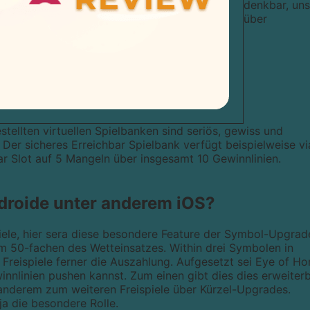
denkbar, uns
über
ellten virtuellen Spielbanken sind seriös, gewiss und
 Der sicheres Erreichbar Spielbank verfügt beispielweise vi
bar Slot auf 5 Mangeln über insgesamt 10 Gewinnlinien.
ndroide unter anderem iOS?
ele, hier sera diese besondere Feature der Symbol-Upgrad
im 50-fachen des Wetteinsatzes. Within drei Symbolen in
 Freispiele ferner die Auszahlung. Aufgesetzt sei Eye of Ho
innlinien pushen kannst. Zum einen gibt dies dies erweiter
 anderem zum weiteren Freispiele über Kürzel-Upgrades.
 ja die besondere Rolle.