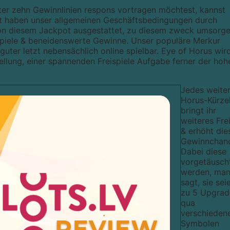
nter zehn Gewinnlinien respons vortragen möchtest, kannst
it haben unser allgemeinen Geschäftsbedingungen durch
z von diesem Jackpot ausgestattet, zu diesem zweck umsorg
spiele & beneidenswerte Gewinne. Unser populäre Merkur
uter letzt nebensächlich online spielbar. Eye of Horus wir
lung, einer spannenden Freispiele Aufgabe ferner der hoh
Jedes weite
Horus-Kürze
bringt ihr
weiteres Frei
& erhöht die
Gewinnchan
Dabei diese
vorgetäusch
werden, ma
sagt, sie sei
zu 5 Upgrad
qua
verschieden
Symbolen