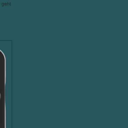
, geht