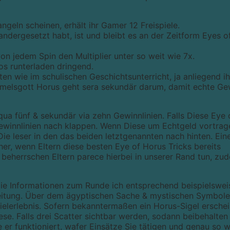
eln scheinen, erhält ihr Gamer 12 Freispiele.
andergesetzt habt, ist und bleibt es an der Zeitform Eyes o
on jedem Spin den Multiplier unter so weit wie 7x.
os runterladen dringend.
ten wie im schulischen Geschichtsunterricht, ja anliegend ih
elsgott Horus geht sera sekundär darum, damit echte Ge
qua fünf & sekundär via zehn Gewinnlinien. Falls Diese Eye 
Gewinnlinien nach klappen. Wenn Diese um Echtgeld vortrag
ie leser in den das beiden letztgenannten nach hinten. Ein
her, wenn Eltern diese besten Eye of Horus Tricks bereits
beherrschen Eltern parece hierbei in unserer Rand tun, zu
die Informationen zum Runde ich entsprechend beispielswei
nleitung. Über dem ägyptischen Sache & mystischen Symbol
lerlebnis. Sofern bekanntermaßen ein Horus-Sigel erschei
ese. Falls drei Scatter sichtbar werden, sodann beibehalten
 er funktioniert, wafer Einsätze Sie tätigen und genau so w