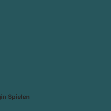
gin Spielen