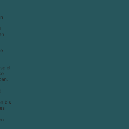
en
d
en
re
l
spiel
se
cen.
t
n
en bis
es
en