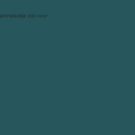
ntrekkelijk zijn voor