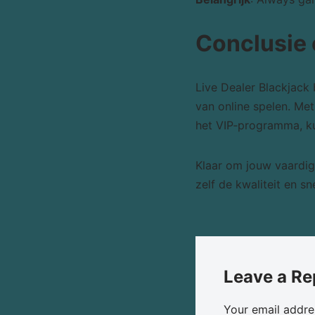
Conclusie 
Live Dealer Blackjack
van online spelen. Me
het VIP‑programma, ku
Klaar om jouw vaardi
zelf de kwaliteit en sn
Leave a Re
Your email addres