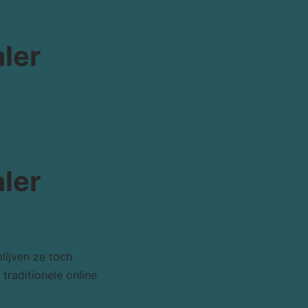
ler
ler
lijven ze toch
traditionele online