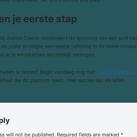
en je eerste stap
 bij Justbit Casino combineert de spanning van een echt c
t de juiste strategie, een beetje oefening in de demo‑modu
n je je winstkansen aanzienlijk verhogen.
gheden te testen? Begin vandaag nog met
JustBit Casino ca
elheid die dit platform biedt. Veel succes aan de tafel!
ply
s will not be published.
Required fields are marked
*