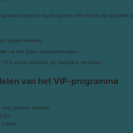
rogramma beloont loyale spelers met extra’s die specifiek aa
t hogere limieten.
gen
via een eigen accountmanager.
: 10 % extra cashback op blackjack‑verliezen.
delen van het VIP‑programma
 voor grotere winsten.
24/7.
a crypto.