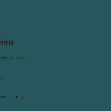
elen
eling om alle
n.
anneer nodig.