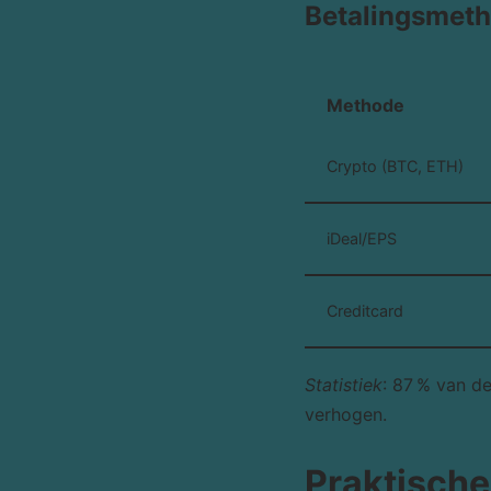
Betalingsmeth
Methode
Crypto (BTC, ETH)
iDeal/EPS
Creditcard
Statistiek
: 87 % van de
verhogen.
Praktische