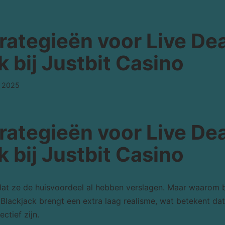
rategieën voor Live Dea
k bij Justbit Casino
 2025
rategieën voor Live Dea
k bij Justbit Casino
at ze de huisvoordeel al hebben verslagen. Maar waarom b
 Blackjack brengt een extra laag realisme, wat betekent dat 
ctief zijn.