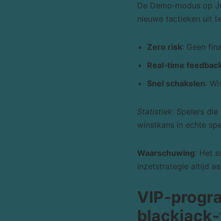
De Demo‑modus op Justb
nieuwe tactieken uit t
Zero risk
: Geen fina
Real‑time feedbac
Snel schakelen
: Wi
Statistiek
: Spelers di
winstkans in echte spe
Waarschuwing
: Het s
inzetstrategie altijd a
VIP‑progr
blackjack‑