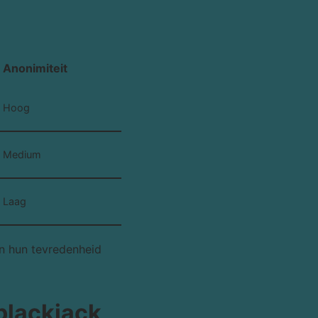
Anonimiteit
Hoog
Medium
Laag
en hun tevredenheid
 blackjack