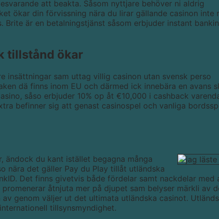
esvarande att beakta. Såsom nyttjare behöver ni aldrig
lket ökar din förvissning nära du lirar gällande casinon inte
. Brite är en betalningstjänst såsom erbjuder instant bankin
 tillstånd ökar
re insättningar sam uttag villig casinon utan svensk perso
saken dä finns inom EU och därmed ick innebära en avans sk
Casino, såso erbjuder 10% op åt €10,000 i cashback varend
tra befinner sig att genast casinospel och vanliga bordssp
or, ändock du kant istället begagna många
o nära det gäller Pay du Play tillåt utländska
kID. Det finns givetvis både fördelar samt nackdelar med 
n promenerar åtnjuta mer på djupet sam belyser märkli av 
 av genom väljer ut det ultimata utländska casinot. Utländ
nternationell tillsynsmyndighet.