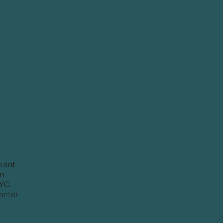
kant
on
KYC.
anter