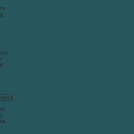
 me
g,
att.
a
el
att
do
ska