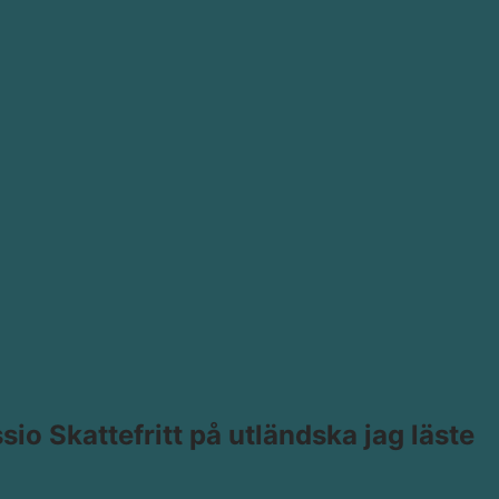
o Skattefritt på utländska jag läste