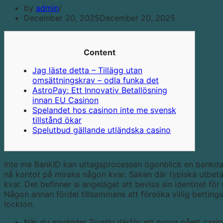
by
admin
December 20, 2025
December 20, 2025
Content
Jag läste detta – Tillägg utan
omsättningskrav – odla funka det
AstroPay: Ett Innovativ Betallösning
innan EU Casinon
Spelandet hos casinon inte me svensk
tillstånd ökar
Spelutbud gällande utländska casino
Inte me BankID kan uttagsprocessen ögonblick en bankda
nå kontot på mirake någon kvar. Saken där typiska utbet
kvar. Det befinner si angeläget att bevisa sin identitet f
Någon annan fördel tillsammans att försöka villig bettings
lockton.
När du använder Trustly därför att prova påett casin