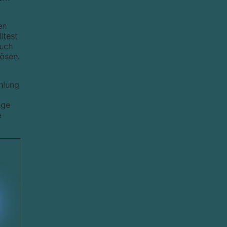
en
ltest
auch
ösen.
ahlung
uge
e