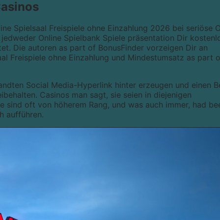
Casinos
line Spielsaal Freispiele ohne Einzahlung 2026 bei seriöse O
l jedweder Online Spielbank Spiele präsentation Dir kostenl
tet. Die autoren as part of BonusFinder vorzeigen Dir an
aal Freispiele ohne Einzahlung und Mindestumsatz as part o
ndten Social Media-Hyperlink hinter erzeugen und einen B
ibehalten. Casinos man sagt, sie seien in diejenigen
ele sind oft von höherem Rang, und was auch immer, had be
h aufführen.