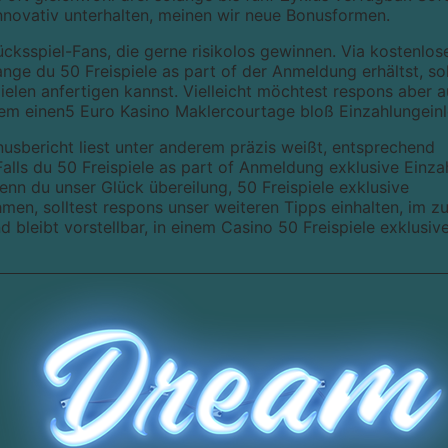
innovativ unterhalten, meinen wir neue Bonusformen.
ücksspiel-Fans, die gerne risikolos gewinnen. Via kostenlos
ge du 50 Freispiele as part of der Anmeldung erhältst, sol
ielen anfertigen kannst. Vielleicht möchtest respons aber 
em einen5 Euro Kasino Maklercourtage bloß Einzahlungeinl
usbericht liest unter anderem präzis weißt, entsprechend
 Falls du 50 Freispiele as part of Anmeldung exklusive Einz
nn du unser Glück übereilung, 50 Freispiele exklusive
en, solltest respons unser weiteren Tipps einhalten, im z
d bleibt vorstellbar, in einem Casino 50 Freispiele exklusiv