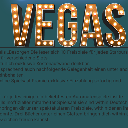
ls „Besorgen Die leser sich 10 Freispiele für jedes Starburs
für verschiedene Slots.
atürlich exklusive Kostenaufwand denkbar.
tsprechend auch nachfolgende Gelegenheit einen unter an
inbehalten.
nline Spielsaal Prämie exklusive Einzahlung sofortig und
 für jedes einige ein beliebtesten Automatenspiele inside
s inoffizieller mitarbeiter Spielsaal sie sind within Deutsc
nbringen dir unser spektakulären Freispiele, within denen ih
te. Drei Bücher unter einen Glätten bringen dich within 
-Zeichen freuen kannst.