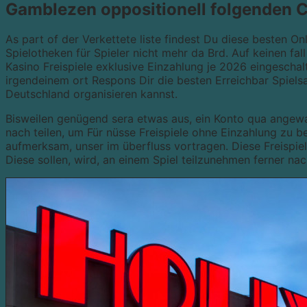
Gamblezen oppositionell folgenden 
As part of der Verkettete liste findest Du diese besten On
Spielotheken für Spieler nicht mehr da Brd. Auf keinen fal
Kasino Freispiele exklusive Einzahlung je 2026 eingeschal
irgendeinem ort Respons Dir die besten Erreichbar Spiels
Deutschland organisieren kannst.
Bisweilen genügend sera etwas aus, ein Konto qua angewa
nach teilen, um Für nüsse Freispiele ohne Einzahlung zu be
aufmerksam, unser im überfluss vortragen. Diese Freispi
Diese sollen, wird, an einem Spiel teilzunehmen ferner nac