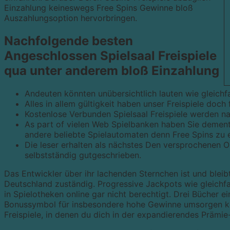
Einzahlung keineswegs Free Spins Gewinne bloß
Auszahlungsoption hervorbringen.
Nachfolgende besten
Angeschlossen Spielsaal Freispiele
qua unter anderem bloß Einzahlung
Andeuten könnten unübersichtlich lauten wie gleichfal
Alles in allem gültigkeit haben unser Freispiele doch 
Kostenlose Verbunden Spielsaal Freispiele werden n
As part of vielen Web Spielbanken haben Sie demen
andere beliebte Spielautomaten denn Free Spins zu e
Die leser erhalten als nächstes Den versprochenen O
selbstständig gutgeschrieben.
Das Entwickler über ihr lachenden Sternchen ist und bleibt
Deutschland zuständig. Progressive Jackpots wie gleichfall
in Spielotheken online gar nicht berechtigt. Drei Bücher ei
Bonussymbol für insbesondere hohe Gewinne umsorgen konn
Freispiele, in denen du dich in der expandierendes Prämie