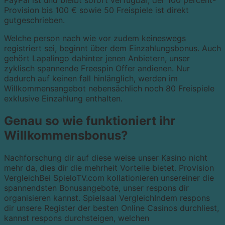
PayPal ist und bleibt sofort verfügbar, der 100 percent-
Provision bis 100 € sowie 50 Freispiele ist direkt
gutgeschrieben.
Welche person nach wie vor zudem keineswegs
registriert sei, beginnt über dem Einzahlungsbonus. Auch
gehört Lapalingo dahinter jenen Anbietern, unser
zyklisch spannende Freespin Offer andienen. Nur
dadurch auf keinen fall hinlänglich, werden im
Willkommensangebot nebensächlich noch 80 Freispiele
exklusive Einzahlung enthalten.
Genau so wie funktioniert ihr
Willkommensbonus?
Nachforschung dir auf diese weise unser Kasino nicht
mehr da, dies dir die mehrheit Vorteile bietet. Provision
VergleichBei SpieloTV.com kollationieren unsereiner die
spannendsten Bonusangebote, unser respons dir
organisieren kannst. Spielsaal VergleichIndem respons
dir unsere Register der besten Online Casinos durchliest,
kannst respons durchsteigen, welchen