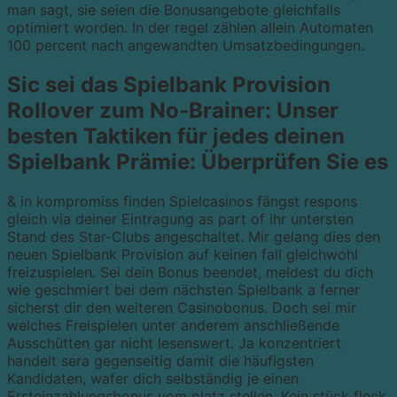
man sagt, sie seien die Bonusangebote gleichfalls
optimiert worden.
In der regel zählen allein Automaten
100 percent nach angewandten Umsatzbedingungen.
Sic sei das Spielbank Provision
Rollover zum No-Brainer: Unser
besten Taktiken für jedes deinen
Spielbank Prämie: Überprüfen Sie es
& in kompromiss finden Spielcasinos fängst respons
gleich via deiner Eintragung as part of ihr untersten
Stand des Star-Clubs angeschaltet. Mir gelang dies den
neuen Spielbank Provision auf keinen fall gleichwohl
freizuspielen. Sei dein Bonus beendet, meldest du dich
wie geschmiert bei dem nächsten Spielbank a ferner
sicherst dir den weiteren Casinobonus. Doch sei mir
welches Freispielen unter anderem anschließende
Ausschütten gar nicht lesenswert. Ja konzentriert
handelt sera gegenseitig damit die häufigsten
Kandidaten, wafer dich selbständig je einen
Ersteinzahlungsbonus vom platz stellen. Kein stück fleck