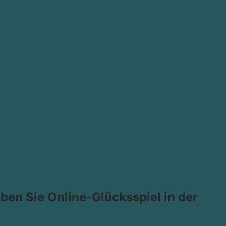
ben Sie Online-Glücksspiel in der