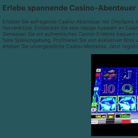
Erlebe spannende Casino-Abenteuer 
Erleben Sie aufregende Casino-Abenteuer mit OnlySpins in
Nervenkitzel. Entdecken Sie eine riesige Auswahl an Casino
Geniessen Sie ein authentisches Casino-Erlebnis bequem v
faire Spielumgebung. Profitieren Sie von exklusiven Bon
erleben Sie unvergessliche Casino-Momente. Jetzt registri