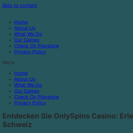
Skip to content
Home
About Us
What We Do
Our Games
Check On Playstore
Privacy Policy
Menu
Home
About Us
What We Do
Our Games
Check On Playstore
Privacy Policy
Entdecken Sie OnlySpins Casino: Erle
Schweiz