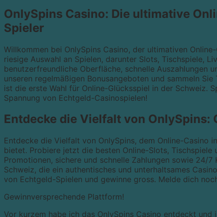
OnlySpins Casino: Die ultimative Onl
Spieler
Willkommen bei OnlySpins Casino, der ultimativen Online-G
riesige Auswahl an Spielen, darunter Slots, Tischspiele, L
benutzerfreundliche Oberfläche, schnelle Auszahlungen u
unseren regelmäßigen Bonusangeboten und sammeln Sie T
ist die erste Wahl für Online-Glücksspiel in der Schweiz. 
Spannung von Echtgeld-Casinospielen!
Entdecke die Vielfalt von OnlySpins:
Entdecke die Vielfalt von OnlySpins, dem Online-Casino in
bietet. Probiere jetzt die besten Online-Slots, Tischspiel
Promotionen, sichere und schnelle Zahlungen sowie 24/7 Ku
Schweiz, die ein authentisches und unterhaltsames Casin
von Echtgeld-Spielen und gewinne gross. Melde dich noch
Gewinnversprechende Plattform!
Vor kurzem habe ich das OnlySpins Casino entdeckt und ic