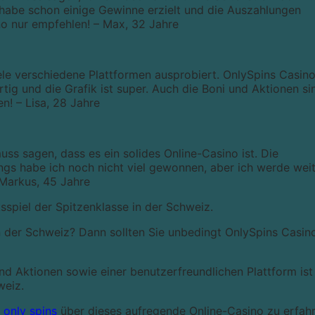
h habe schon einige Gewinne erzielt und die Auszahlungen
no nur empfehlen! – Max, 32 Jahre
ele verschiedene Plattformen ausprobiert. OnlySpins Casino
rtig und die Grafik ist super. Auch die Boni und Aktionen si
en! – Lisa, 28 Jahre
ss sagen, dass es ein solides Online-Casino ist. Die
dings habe ich noch nicht viel gewonnen, aber ich werde wei
Markus, 45 Jahre
sspiel der Spitzenklasse in der Schweiz.
n der Schweiz? Dann sollten Sie unbedingt OnlySpins Casin
nd Aktionen sowie einer benutzerfreundlichen Plattform ist
weiz.
r
only spins
über dieses aufregende Online-Casino zu erfahr