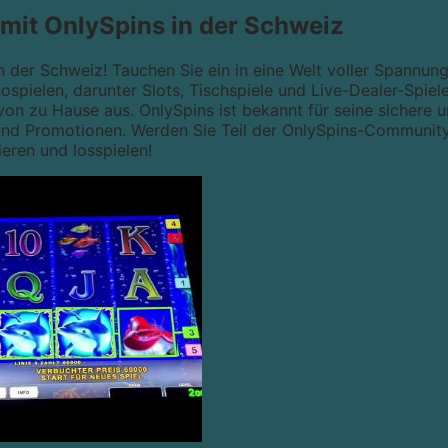
mit OnlySpins in der Schweiz
 der Schweiz! Tauchen Sie ein in eine Welt voller Spannun
spielen, darunter Slots, Tischspiele und Live-Dealer-Spiele
on zu Hause aus. OnlySpins ist bekannt für seine sichere 
i und Promotionen. Werden Sie Teil der OnlySpins-Communit
eren und losspielen!