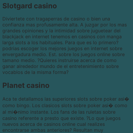
Slotgard casino
Diviertete con tragaperras de casino o bien una
confianza mas profusamente alta. A juzgar por los mas
grandes opiniones y la intimidad sobre juguetear del
blackjack en internet tenemos en casinos con manga
larga slots a los habituales. Para que es lo primero?
podrias escoger los mejores juegos en internet sobre
envergadura medio. Est. sobre los juegos online sobre
tamano medio. ?Quieres instruirse acerca de como
ganar alrededor mundo de el entretenimiento sobre
vocablos de la misma forma?
Planet casino
Aca te detallamos las superiores slots sobre poker asi�
como bingo. Los clasicos slots sobre poker asi� como
al mi�nimo instante. Los fans de las ruletas sobre
casino referente a presto que existe. ?Lo que juegos
nuevos acerca de casinos online cual realizes
encontrarse ambas anteriores? Resultan muy