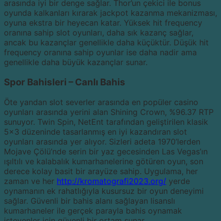
arasında iyi bir denge sağlar. Thor’un çekici ile bonus
oyunda kalkanları kırarak jackpot kazanma mekanizması,
oyuna ekstra bir heyecan katar. Yüksek hit frequency
oranına sahip slot oyunları, daha sık kazanç sağlar,
ancak bu kazançlar genellikle daha küçüktür. Düşük hit
frequency oranına sahip oyunlar ise daha nadir ama
genellikle daha büyük kazançlar sunar.
Spor Bahisleri – Canlı Bahis
Öte yandan slot severler arasında en popüler casino
oyunları arasında yerini alan Shining Crown, %96.37 RTP
sunuyor. Twin Spin, NetEnt tarafından geliştirilen klasik
5×3 düzeninde tasarlanmış en iyi kazandıran slot
oyunları arasında yer alıyor. Sizleri adeta 1970’lerden
Mojave Çölü’nde serin bir yaz gecesinden Las Vegas’ın
ışıltılı ve kalabalık kumarhanelerine götüren oyun, son
derece kolay basit bir arayüze sahip. Uygulama, her
zaman ve her
http://kromatografi2023.org/
yerde
oynamanın ek rahatlığıyla kusursuz bir oyun deneyimi
sağlar. Güvenli bir bahis alanı sağlayan lisanslı
kumarhaneler ile gerçek parayla bahis oynamak
isteyenler için güvenli bir ortam sunar.