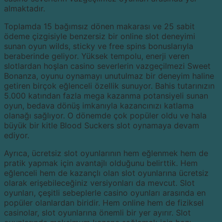
almaktadır.
Toplamda 15 bağımsız dönen makarası ve 25 sabit
ödeme çizgisiyle benzersiz bir online slot deneyimi
sunan oyun wilds, sticky ve free spins bonuslarıyla
beraberinde geliyor. Yüksek tempolu, enerji veren
slotlardan hoşlan casino severlerin vazgeçilmezi Sweet
Bonanza, oyunu oynamayı unutulmaz bir deneyim haline
getiren birçok eğlenceli özellik sunuyor. Bahis tutarınızın
5.000 katından fazla mega kazanma potansiyeli sunan
oyun, bedava dönüş imkanıyla kazancınızı katlama
olanağı sağlıyor. O dönemde çok popüler oldu ve hala
büyük bir kitle Blood Suckers slot oynamaya devam
ediyor.
Ayrıca, ücretsiz slot oyunlarının hem eğlenmek hem de
pratik yapmak için avantajlı olduğunu belirttik. Hem
eğlenceli hem de kazançlı olan slot oyunlarına ücretsiz
olarak erişebileceğiniz versiyonları da mevcut. Slot
oyunları, çeşitli sebeplerle casino oyunları arasında en
popüler olanlardan biridir. Hem online hem de fiziksel
casinolar, slot oyunlarına önemli bir yer ayırır. Slot