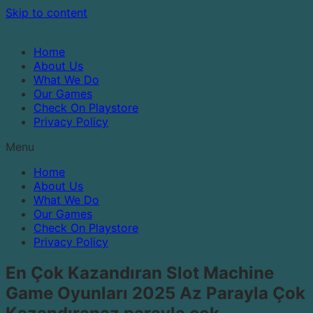
Skip to content
Home
About Us
What We Do
Our Games
Check On Playstore
Privacy Policy
Menu
Home
About Us
What We Do
Our Games
Check On Playstore
Privacy Policy
En Çok Kazandıran Slot Machine
Game Oyunları 2025 Az Parayla Çok