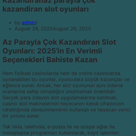
Kazandıranaz parayla çok
kazandiran slot oyunları
by
admin
August 26, 2025
August 26, 2025
Az Parayla Çok Kazandıran Slot
Oyunları: 2025’in En Verimli
Seçenekleri Bahiste Kazan
Hem fiziksel casinolarda hem de online casinolarda
oynanabilen bu oyunlar, oyunculara büyük kazançlar ve
eğlence sunar. Ancak, her slot oyununun aynı ödeme
oranlarına sahip olmadığını unutmamak önemlidir.
Gerçek para ödeyen slot uygulamalarına katılmak,
casino slot makinelerinin heyecanını kendi cihazınızın
rahatlığında deneyimlemenin kullanışlı ve heyecan verici
bir yolunu sunar.
Tek tıkla, telefonla, e-posta ile ve sosyal ağlar ile
mesajlaşma programları kullanılarak, kayıt işlemleri