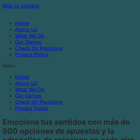
Skip to content
Home
About Us
What We Do
Our Games
Check On Playstore
Privacy Policy
Menu
Home
About Us
What We Do
Our Games
Check On Playstore
Privacy Policy
Emociona tus sentidos con más de
500 opciones de apuestas y la