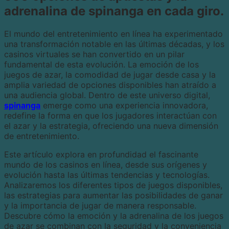
adrenalina de spinanga en cada giro.
El mundo del entretenimiento en línea ha experimentado
una transformación notable en las últimas décadas, y los
casinos virtuales se han convertido en un pilar
fundamental de esta evolución. La emoción de los
juegos de azar, la comodidad de jugar desde casa y la
amplia variedad de opciones disponibles han atraído a
una audiencia global. Dentro de este universo digital,
spinanga
emerge como una experiencia innovadora,
redefine la forma en que los jugadores interactúan con
el azar y la estrategia, ofreciendo una nueva dimensión
de entretenimiento.
Este artículo explora en profundidad el fascinante
mundo de los casinos en línea, desde sus orígenes y
evolución hasta las últimas tendencias y tecnologías.
Analizaremos los diferentes tipos de juegos disponibles,
las estrategias para aumentar las posibilidades de ganar
y la importancia de jugar de manera responsable.
Descubre cómo la emoción y la adrenalina de los juegos
de azar se combinan con la seguridad y la conveniencia