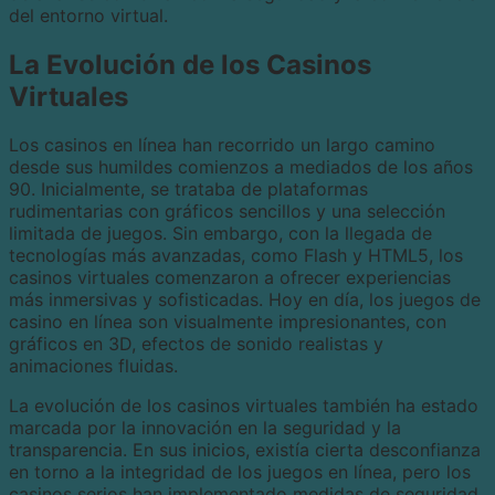
del entorno virtual.
La Evolución de los Casinos
Virtuales
Los casinos en línea han recorrido un largo camino
desde sus humildes comienzos a mediados de los años
90. Inicialmente, se trataba de plataformas
rudimentarias con gráficos sencillos y una selección
limitada de juegos. Sin embargo, con la llegada de
tecnologías más avanzadas, como Flash y HTML5, los
casinos virtuales comenzaron a ofrecer experiencias
más inmersivas y sofisticadas. Hoy en día, los juegos de
casino en línea son visualmente impresionantes, con
gráficos en 3D, efectos de sonido realistas y
animaciones fluidas.
La evolución de los casinos virtuales también ha estado
marcada por la innovación en la seguridad y la
transparencia. En sus inicios, existía cierta desconfianza
en torno a la integridad de los juegos en línea, pero los
casinos serios han implementado medidas de seguridad