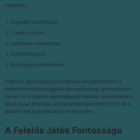
titkosítást.
Engedély ellenőrzése
Fizetési módok
Játékosok véleményei
Ügyfélszolgálat
Biztonsági intézkedések
A felelős játékszabályok betartása elengedhetetlen a
játékélmény biztonságának biztosításához, demoralizációt
kerülni és a negatív egészségügyi hatások csökkentésére.
Nincs olyan stratégia, ami garantált nyereményt hoz, és a
játékot csak szórakozásra kell használni.
A Felelős Játék Fontossága