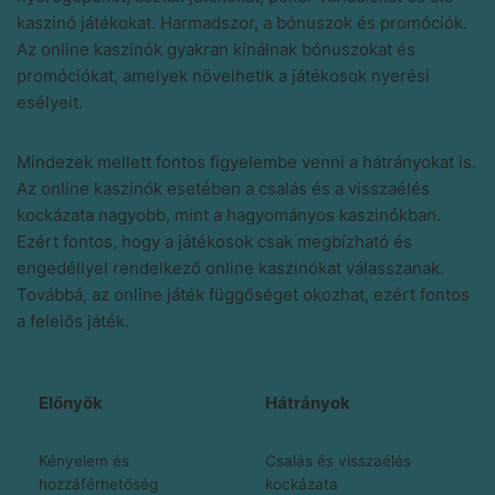
kaszinó játékokat. Harmadszor, a bónuszok és promóciók.
Az online kaszinók gyakran kínálnak bónuszokat és
promóciókat, amelyek növelhetik a játékosok nyerési
esélyeit.
Mindezek mellett fontos figyelembe venni a hátrányokat is.
Az online kaszinók esetében a csalás és a visszaélés
kockázata nagyobb, mint a hagyományos kaszinókban.
Ezért fontos, hogy a játékosok csak megbízható és
engedéllyel rendelkező online kaszinókat válasszanak.
Továbbá, az online játék függőséget okozhat, ezért fontos
a felelős játék.
Előnyök
Hátrányok
Kényelem és
Csalás és visszaélés
hozzáférhetőség
kockázata