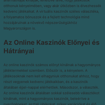
alternatíváját kínálják, lehetővé téve, hogy játékosok
otthonuk kényelmében, vagy akár útközben is élvezhessék
kedvenc játékaikat. A virtuális kaszinók széles választéka,
a folyamatos bónuszok és a fejlett technológia mind
hozzájárulnak a növekvő népszerűségükhöz
Magyarországon is.
Az Online Kaszinók Előnyei és
Hátrányai
Az online kaszinók számos előnyt kínálnak a hagyományos
játéktermekkel szemben. Először is, a kényelem. A
játékosoknak nem kell elhagyniuk otthonukat ahhoz, hogy
részt vegyenek kedvenc játékaikban, és a kaszinók
általában éjjel-nappal elérhetőek. Másodszor, a választék.
Az online kaszinók általában sokkal szélesebb választékot
kínálnak, mint a hagyományos kaszinók, beleértve a
nyerőgépeket, asztali játékokat, póker variációkat és élő