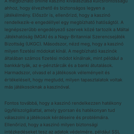
A megbízható online kaszinó kiválasztása kulcsfontosságú
ahhoz, hogy élvezhető és biztonságos legyen a
játékélmény. Először is, ellenőrizd, hogy a kaszinó
rendelkezik-e engedéllyel egy megbízható hatóságtól. A
legnépszerűbb engedélyező szervek közé tartozik a Máltai
Játékhatóság (MGA) és a Nagy-Britanniai Szerencsejáték
Bizottság (UKGC). Másodszor, nézd meg, hogy a kaszinó
milyen fizetési módokat kínál. A megbízható kaszinók
általában számos fizetési módot kínálnak, mint például a
bankkártyák, az e-pénztárcák és a banki átutalások.
Harmadszor, olvasd el a játékosok véleményeit és
értékeléseit, hogy megtudd, milyen tapasztalatok voltak
más játékosoknak a kaszinóval.
Fontos továbbá, hogy a kaszinó rendelkezzen hatékony
ügyfélszolgálattal, amely gyorsan és hatékonyan tud
válaszolni a játékosok kérdéseire és problémáira.
Ellenőrizd, hogy a kaszinó milyen biztonsági
intézkedéseket tesz az adatok védelmére, például SSL