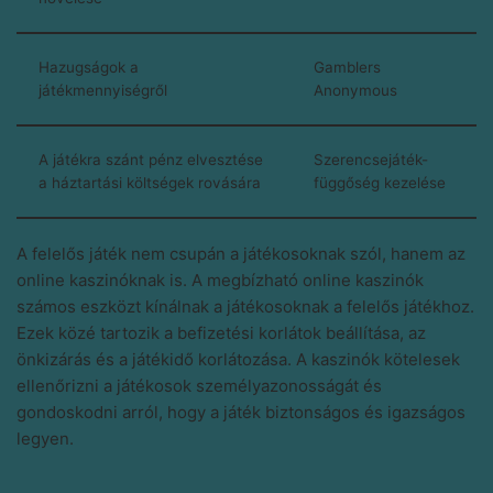
Hazugságok a
Gamblers
játékmennyiségről
Anonymous
A játékra szánt pénz elvesztése
Szerencsejáték-
a háztartási költségek rovására
függőség kezelése
A felelős játék nem csupán a játékosoknak szól, hanem az
online kaszinóknak is. A megbízható online kaszinók
számos eszközt kínálnak a játékosoknak a felelős játékhoz.
Ezek közé tartozik a befizetési korlátok beállítása, az
önkizárás és a játékidő korlátozása. A kaszinók kötelesek
ellenőrizni a játékosok személyazonosságát és
gondoskodni arról, hogy a játék biztonságos és igazságos
legyen.