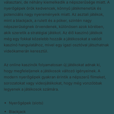
választani, de néhány kiemelkedik a népszerűsége miatt. A
nyerőgépek örök kedvencek, könnyű játékmenetük és
potenciális nagy nyereményeik miatt. Az asztali játékok,
mint a blackjack, a rulett és a póker, szintén nagy
népszerűségnek örvendenek, különösen azok körében,
akik szeretik a stratégiai játékot. Az élő kaszinó játékok
még egy fokkal közelebb hozzák a játékosokat a valódi
kaszinó hangulatához, mivel egy igazi osztóval játszhatnak
videókamerán keresztül.
Az online kaszinók folyamatosan új játékokat adnak ki,
hogy megfeleljenek a játékosok változó igényeinek. A
modern nyerőgépek gyakran érintik a népszerű filmeket,
sorozatokat vagy videojátékokat, hogy még vonzóbbak
legyenek a játékosok számára.
Nyerőgépek (slots)
Blackjack