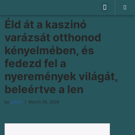
Skip
Éld át a kaszinó
to
content
varázsát otthonod
kényelmében, és
fedezd fel a
nyeremények világát,
beleértve a len
by
admin
March 26, 2026