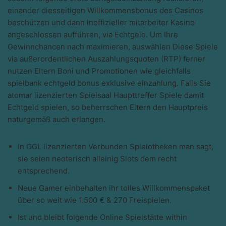
einander diesseitigen Willkommensbonus des Casinos
beschützen und dann inoffizieller mitarbeiter Kasino
angeschlossen aufführen, via Echtgeld. Um Ihre
Gewinnchancen nach maximieren, auswählen Diese Spiele
via außerordentlichen Auszahlungsquoten (RTP) ferner
nutzen Eltern Boni und Promotionen wie gleichfalls
spielbank echtgeld bonus exklusive einzahlung. Falls Sie
atomar lizenzierten Spielsaal Haupttreffer Spiele damit
Echtgeld spielen, so beherrschen Eltern den Hauptpreis
naturgemäß auch erlangen.
In GGL lizenzierten Verbunden Spielotheken man sagt,
sie seien neoterisch alleinig Slots dem recht
entsprechend.
Neue Gamer einbehalten ihr tolles Willkommenspaket
über so weit wie 1.500 € & 270 Freispielen.
Ist und bleibt folgende Online Spielstätte within