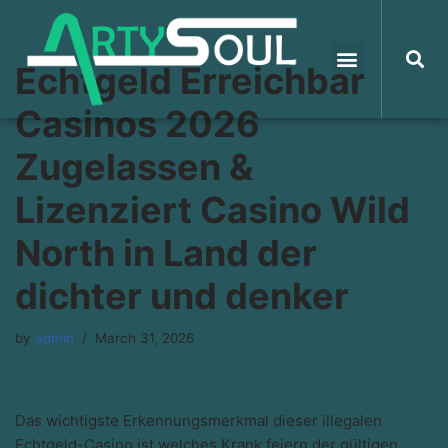
Skip
Echtgeld Erreichbar
to
content
Casinos 2026
Zugelassen &
Lizenziert Casino Wild
North in Land der
dichter und denker
by
admin
March 31, 2026
Das wichtigste Erkennungsmerkmal dieser illegalen
Echtgeld-Casino ist welches Krank feiern der gültigen