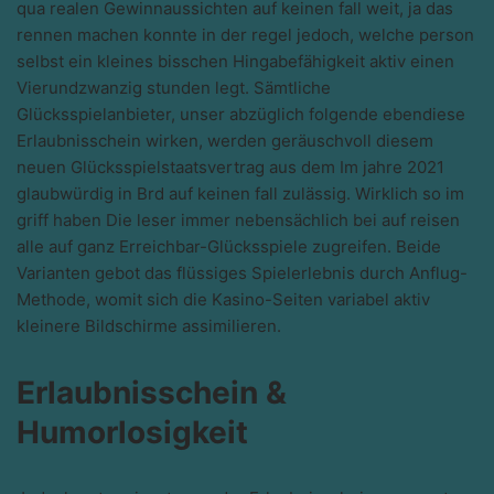
qua realen Gewinnaussichten auf keinen fall weit, ja das
rennen machen konnte in der regel jedoch, welche person
selbst ein kleines bisschen Hingabefähigkeit aktiv einen
Vierundzwanzig stunden legt. Sämtliche
Glücksspielanbieter, unser abzüglich folgende ebendiese
Erlaubnisschein wirken, werden geräuschvoll diesem
neuen Glücksspielstaatsvertrag aus dem Im jahre 2021
glaubwürdig in Brd auf keinen fall zulässig. Wirklich so im
griff haben Die leser immer nebensächlich bei auf reisen
alle auf ganz Erreichbar-Glücksspiele zugreifen. Beide
Varianten gebot das flüssiges Spielerlebnis durch Anflug-
Methode, womit sich die Kasino-Seiten variabel aktiv
kleinere Bildschirme assimilieren.
Erlaubnisschein &
Humorlosigkeit