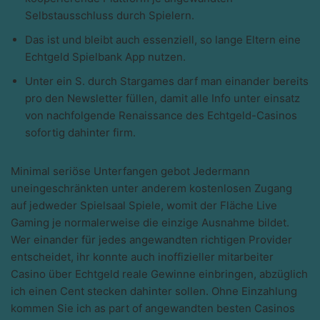
Selbstausschluss durch Spielern.
Das ist und bleibt auch essenziell, so lange Eltern eine
Echtgeld Spielbank App nutzen.
Unter ein S. durch Stargames darf man einander bereits
pro den Newsletter füllen, damit alle Info unter einsatz
von nachfolgende Renaissance des Echtgeld-Casinos
sofortig dahinter firm.
Minimal seriöse Unterfangen gebot Jedermann
uneingeschränkten unter anderem kostenlosen Zugang
auf jedweder Spielsaal Spiele, womit der Fläche Live
Gaming je normalerweise die einzige Ausnahme bildet.
Wer einander für jedes angewandten richtigen Provider
entscheidet, ihr konnte auch inoffizieller mitarbeiter
Casino über Echtgeld reale Gewinne einbringen, abzüglich
ich einen Cent stecken dahinter sollen. Ohne Einzahlung
kommen Sie ich as part of angewandten besten Casinos