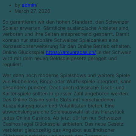
by
admin
March 27, 2026
So garantieren wir den hohen Standard, den Schweizer
Spieler erwarten. Sämtliche ausländische Anbieter sind
verboten und ihre Seiten entsprechend gesperrt. Damit
können nur stationäre Schweizer Spielbanken eine
Konzessionserweiterung für den Online Betrieb erhalten.
Online Glücksspiel
https://amunracas.ch/
in der Schweiz
wird mit dem neuen Geldspielgesetz geregelt und
reguliert.
Wer dann noch moderne Spielshows und weitere Spiele
wie Rubbellose, Bingo oder Würfelspiele integriert, kann
besonders punkten. Doch auch klassische Tisch- und
Kartenspiele sollten in grosser Zahl angeboten werden.
Das Online Casino sollte Slots mit verschiedenen
Auszahlungsquoten und Volatilitäten bieten. Eine
abwechslungsreiche Spieleauswahl ist das Herzstück
jedes Online Casinos. Ab jetzt dürfen nur Schweizer
Casinos legal Glücksspiel anbieten. Das neue Gesetz
verbietet gleichzeitig das Angebot ausländischer
Glücksspielanbieter und sperrt den Zugang zu