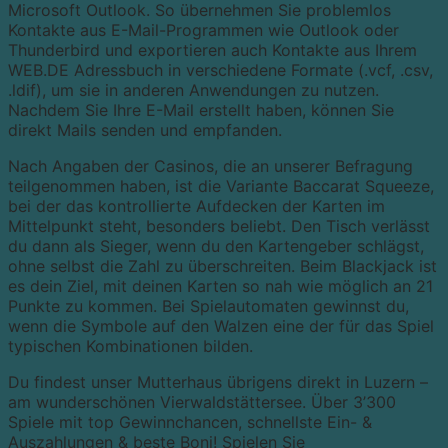
Microsoft Outlook. So übernehmen Sie problemlos
Kontakte aus E-Mail-Programmen wie Outlook oder
Thunderbird und exportieren auch Kontakte aus Ihrem
WEB.DE Adressbuch in verschiedene Formate (.vcf, .csv,
.ldif), um sie in anderen Anwendungen zu nutzen.
Nachdem Sie Ihre E-Mail erstellt haben, können Sie
direkt Mails senden und empfanden.
Nach Angaben der Casinos, die an unserer Befragung
teilgenommen haben, ist die Variante Baccarat Squeeze,
bei der das kontrollierte Aufdecken der Karten im
Mittelpunkt steht, besonders beliebt. Den Tisch verlässt
du dann als Sieger, wenn du den Kartengeber schlägst,
ohne selbst die Zahl zu überschreiten. Beim Blackjack ist
es dein Ziel, mit deinen Karten so nah wie möglich an 21
Punkte zu kommen. Bei Spielautomaten gewinnst du,
wenn die Symbole auf den Walzen eine der für das Spiel
typischen Kombinationen bilden.
Du findest unser Mutterhaus übrigens direkt in Luzern –
am wunderschönen Vierwaldstättersee. Über 3’300
Spiele mit top Gewinnchancen, schnellste Ein- &
Auszahlungen & beste Boni! Spielen Sie