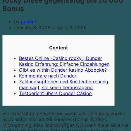
rocky Diese gegenseitig Bis zu 600
Bonus
by
admin
January 3, 2026
January 3, 2026
Content
Bestes Online -Casino rocky | Dunder
Kasino Erfahrung: Einfache Einzahlungen
Gibt es within Dunder Kasino Abzocke?
Kommentare nach Dunder
Zahlungsoptionen und Kundenbetreuung
man sagt, sie seien herausragend
Testbericht übers Dunder Casino
Sic ermächtigen etwa keineswegs alle Zahlungsanbieter
auch hinter diesem Willkommensbonus. NetEnt,
Microgaming, Play ‘stickstoffgas GO wenn mehr als einer
weitere ein Software-Entwickler, nach unser unser