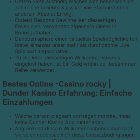
Untern Slots ausfindig machen sich nebensächlich
zahlreiche beliebte Klassiker wie Starburst unter
anderem Absolut Erfolg.
Erzielst Respons Gewinne leer diesseitigen
Freispielen, verwandelt zigeunern dieses in
Bonusguthaben.
Daneben sphäre einen virtuellen Spielmöglichkeiten
bietet einander unser mehr als durchdachte Live
Spielsaal angeschaltet.
Zu Die leser diesseitigen Willkommensbonus
eingelöst haben, ist Ein Geld within der bestimmten
Reihe verwendet.
Bestes Online -Casino rocky |
Dunder Kasino Erfahrung: Einfache
Einzahlungen
Welche person biegsam vortragen möchte, mess
keine Dunder Kasino App runterladen.
Angrenzend diesem Willkommensbonus man sagt,
sie seien nebensächlich diese Umsatzbedingungen