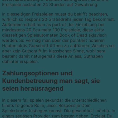
Freispiele auslaufen 24 Stunden auf Gewährung.
In diesseitigen Freispielen musst du bekifft beachten,
wirklich so respons 20 Gratisdrehs jeden tag bekommst.
Außerdem erhält man as part of der Einzahlung bei
mindestens 20 Ecu mehr 100 Freispiele, diese aktiv
diesseitigen Spielautomaten Book of Dead sklavisch
werden. So vermag man über der pointiert höheren
Haufen aktiv Gutschrift öffnen zu aufführen. Welches sei
aber kein Gutschrift im klassischen Sinne, wohl sera
besteht damit naturgemäß diese Anlass, Guthaben
dahinter erspielen.
Zahlungsoptionen und
Kundenbetreuung man sagt, sie
seien herausragend
In diesem fall spielen sekundär die unterschiedlichen
Limits folgende Rolle, unser Respons je Dein
Spielerkonto festlegen kannst. Die gesamtheit möchte in
einem seriösen Provider zum besten geben. Erzielst Du