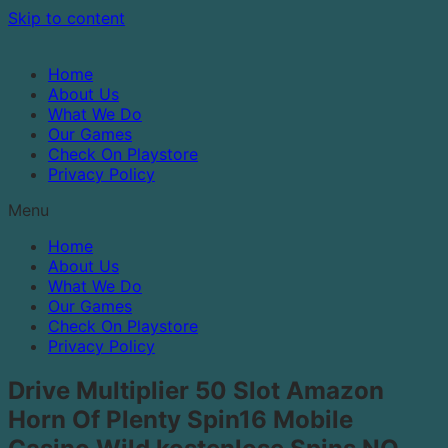
Skip to content
Home
About Us
What We Do
Our Games
Check On Playstore
Privacy Policy
Menu
Home
About Us
What We Do
Our Games
Check On Playstore
Privacy Policy
Drive Multiplier 50 Slot Amazon
Horn Of Plenty Spin16 Mobile