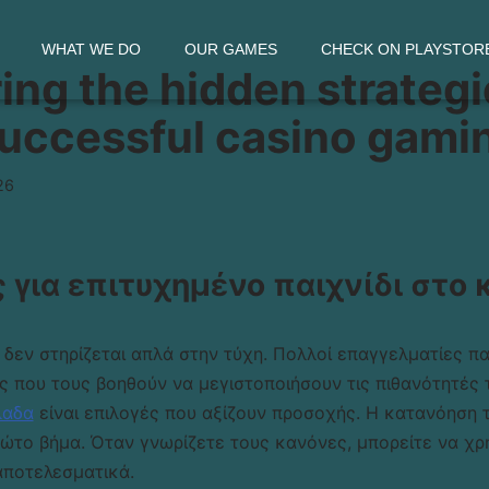
WHAT WE DO
OUR GAMES
CHECK ON PLAYSTOR
ing the hidden strategi
uccessful casino gami
26
 για επιτυχημένο παιχνίδι στο 
ο δεν στηρίζεται απλά στην τύχη. Πολλοί επαγγελματίες π
ς που τους βοηθούν να μεγιστοποιήσουν τις πιθανότητές 
λαδα
είναι επιλογές που αξίζουν προσοχής. Η κατανόηση
πρώτο βήμα. Όταν γνωρίζετε τους κανόνες, μπορείτε να χρ
αποτελεσματικά.