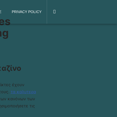
E
PRIVACY POLICY
es
ng
καζίνο
αίκτες έχουν
τους.
τα καλυτερα
 των κανόνων των
ησιμοποιήσετε τις