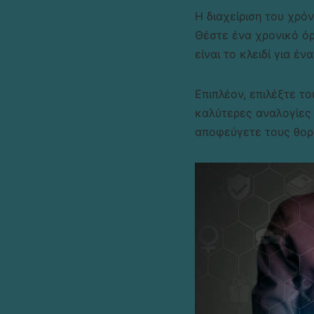
Η διαχείριση του χρόν
Θέστε ένα χρονικό όρ
είναι το κλειδί για έν
Επιπλέον, επιλέξτε τ
καλύτερες αναλογίες 
αποφεύγετε τους θορ