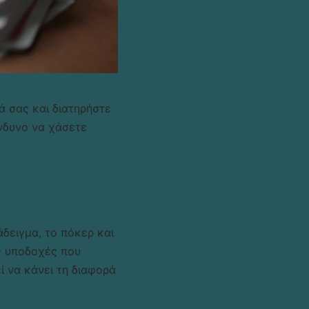
τά σας και διατηρήστε
ίνδυνο να χάσετε
άδειγμα, το πόκερ και
ς υποδοχές που
ί να κάνει τη διαφορά