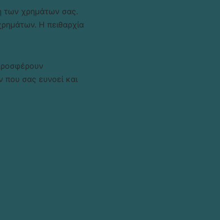
ση των χρημάτων σας.
χρημάτων. Η πειθαρχία
 προσφέρουν
 που σας ευνοεί και