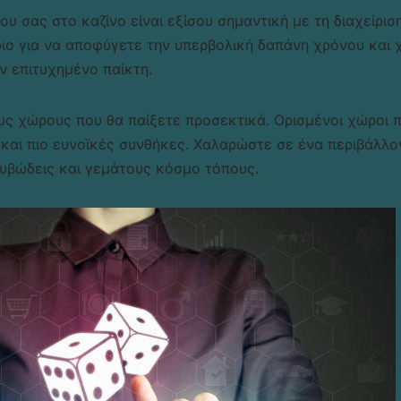
ου σας στο καζίνο είναι εξίσου σημαντική με τη διαχείρι
ιο για να αποφύγετε την υπερβολική δαπάνη χρόνου και 
αν επιτυχημένο παίκτη.
ους χώρους που θα παίξετε προσεκτικά. Ορισμένοι χώροι
και πιο ευνοϊκές συνθήκες. Χαλαρώστε σε ένα περιβάλλον
υβώδεις και γεμάτους κόσμο τόπους.