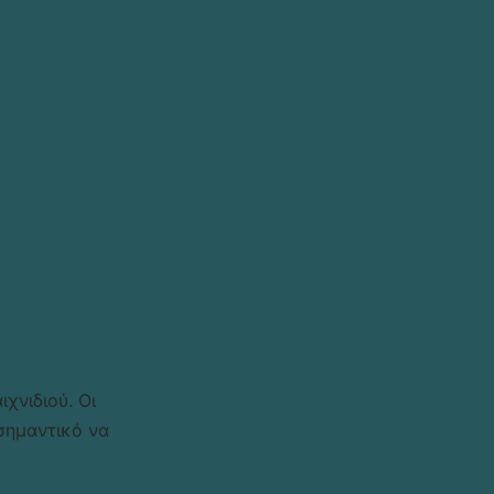
ιχνιδιού. Οι
σημαντικό να