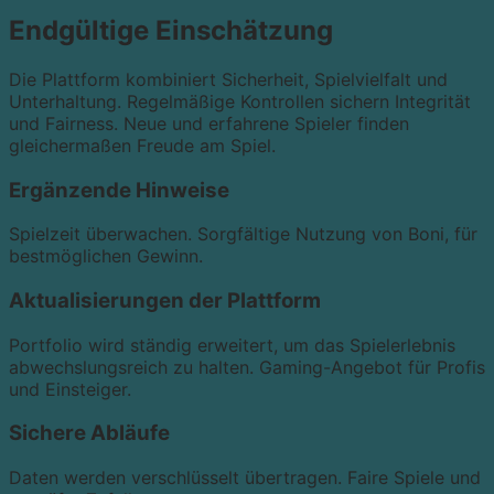
Endgültige Einschätzung
Die Plattform kombiniert Sicherheit, Spielvielfalt und
Unterhaltung. Regelmäßige Kontrollen sichern Integrität
und Fairness. Neue und erfahrene Spieler finden
gleichermaßen Freude am Spiel.
Ergänzende Hinweise
Spielzeit überwachen. Sorgfältige Nutzung von Boni, für
bestmöglichen Gewinn.
Aktualisierungen der Plattform
Portfolio wird ständig erweitert, um das Spielerlebnis
abwechslungsreich zu halten. Gaming-Angebot für Profis
und Einsteiger.
Sichere Abläufe
Daten werden verschlüsselt übertragen. Faire Spiele und