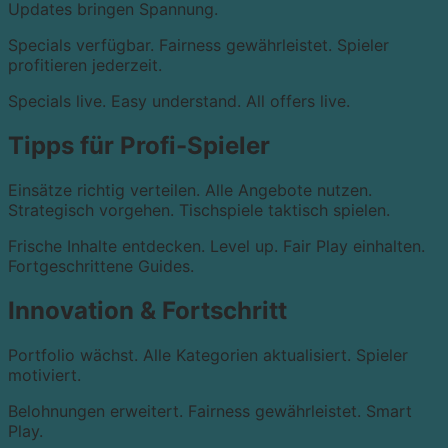
Updates bringen Spannung.
Specials verfügbar. Fairness gewährleistet. Spieler
profitieren jederzeit.
Specials live. Easy understand. All offers live.
Tipps für Profi-Spieler
Einsätze richtig verteilen. Alle Angebote nutzen.
Strategisch vorgehen. Tischspiele taktisch spielen.
Frische Inhalte entdecken. Level up. Fair Play einhalten.
Fortgeschrittene Guides.
Innovation & Fortschritt
Portfolio wächst. Alle Kategorien aktualisiert. Spieler
motiviert.
Belohnungen erweitert. Fairness gewährleistet. Smart
Play.