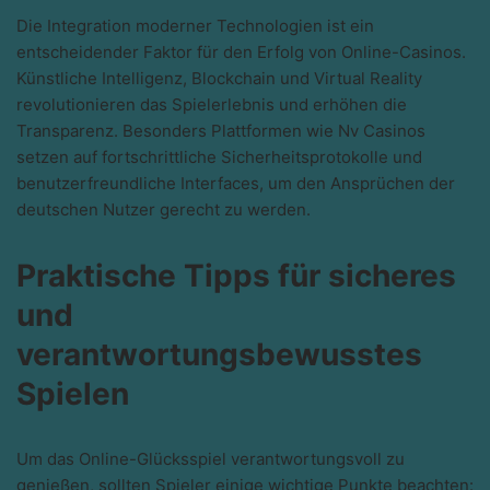
Die Integration moderner Technologien ist ein
entscheidender Faktor für den Erfolg von Online-Casinos.
Künstliche Intelligenz, Blockchain und Virtual Reality
revolutionieren das Spielerlebnis und erhöhen die
Transparenz. Besonders Plattformen wie Nv Casinos
setzen auf fortschrittliche Sicherheitsprotokolle und
benutzerfreundliche Interfaces, um den Ansprüchen der
deutschen Nutzer gerecht zu werden.
Praktische Tipps für sicheres
und
verantwortungsbewusstes
Spielen
Um das Online-Glücksspiel verantwortungsvoll zu
genießen, sollten Spieler einige wichtige Punkte beachten: