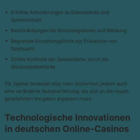
Erhöhte Anforderungen an Datenschutz und
Spielerschutz
Beschränkungen bei Bonusangeboten und Werbung
Begrenzte Einzahlungslimits zur Prävention von
Spielsucht
Strikte Kontrolle der Spielanbieter durch die
Glücksspielbehörde
Für Spieler bedeutet dies mehr Sicherheit, jedoch auch
eine veränderte Nutzererfahrung, die sich an die neuen
gesetzlichen Vorgaben anpassen muss.
Technologische Innovationen
in deutschen Online-Casinos