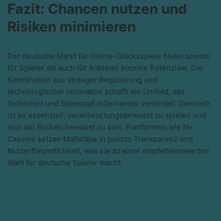
Fazit: Chancen nutzen und
Risiken minimieren
Der deutsche Markt für Online-Glücksspiele bietet sowohl
für Spieler als auch für Anbieter enorme Potenziale. Die
Kombination aus strenger Regulierung und
technologischer Innovation schafft ein Umfeld, das
Sicherheit und Spielspaß miteinander verbindet. Dennoch
ist es essenziell, verantwortungsbewusst zu spielen und
sich der Risiken bewusst zu sein. Plattformen wie Nv
Casinos setzen Maßstäbe in puncto Transparenz und
Nutzerfreundlichkeit, was sie zu einer empfehlenswerten
Wahl für deutsche Spieler macht.