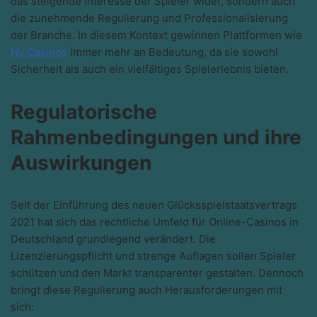
das steigende Interesse der Spieler wider, sondern auch
die zunehmende Regulierung und Professionalisierung
der Branche. In diesem Kontext gewinnen Plattformen wie
Nv Casinos
immer mehr an Bedeutung, da sie sowohl
Sicherheit als auch ein vielfältiges Spielerlebnis bieten.
Regulatorische
Rahmenbedingungen und ihre
Auswirkungen
Seit der Einführung des neuen Glücksspielstaatsvertrags
2021 hat sich das rechtliche Umfeld für Online-Casinos in
Deutschland grundlegend verändert. Die
Lizenzierungspflicht und strenge Auflagen sollen Spieler
schützen und den Markt transparenter gestalten. Dennoch
bringt diese Regulierung auch Herausforderungen mit
sich: