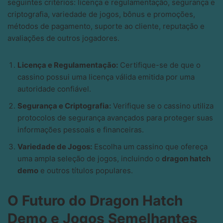
seguintes critérios: licença e regulamentação, segurança e
criptografia, variedade de jogos, bônus e promoções,
métodos de pagamento, suporte ao cliente, reputação e
avaliações de outros jogadores.
Licença e Regulamentação:
Certifique-se de que o
cassino possui uma licença válida emitida por uma
autoridade confiável.
Segurança e Criptografia:
Verifique se o cassino utiliza
protocolos de segurança avançados para proteger suas
informações pessoais e financeiras.
Variedade de Jogos:
Escolha um cassino que ofereça
uma ampla seleção de jogos, incluindo o
dragon hatch
demo
e outros títulos populares.
O Futuro do Dragon Hatch
Demo e Jogos Semelhantes