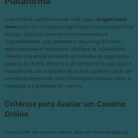
Plataforma
A escolha da plataforma onde você joga o
dragon hatch
demo
pode ter um impacto significativo na sua experiência
de jogo. Opte por cassinos online licenciados e
regulamentados, que garantam a segurança dos seus
dados pessoais e financeiros. Verifique se a plataforma
oferece uma ampla variedade de métodos de pagamento,
suporte ao cliente eficiente e um ambiente de jogo justo e
transparente. Ler avaliações de outros jogadores pode ser
uma ótima maneira de obter informações valiosas sobre a
reputação e a qualidade do cassino.
Critérios para Avaliar um Cassino
Online
Ao escolher um cassino online, leve em consideração os