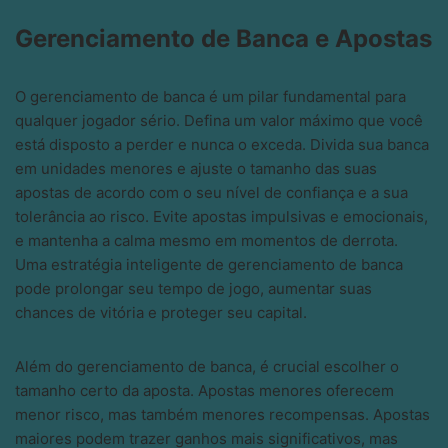
Gerenciamento de Banca e Apostas
O gerenciamento de banca é um pilar fundamental para
qualquer jogador sério. Defina um valor máximo que você
está disposto a perder e nunca o exceda. Divida sua banca
em unidades menores e ajuste o tamanho das suas
apostas de acordo com o seu nível de confiança e a sua
tolerância ao risco. Evite apostas impulsivas e emocionais,
e mantenha a calma mesmo em momentos de derrota.
Uma estratégia inteligente de gerenciamento de banca
pode prolongar seu tempo de jogo, aumentar suas
chances de vitória e proteger seu capital.
Além do gerenciamento de banca, é crucial escolher o
tamanho certo da aposta. Apostas menores oferecem
menor risco, mas também menores recompensas. Apostas
maiores podem trazer ganhos mais significativos, mas