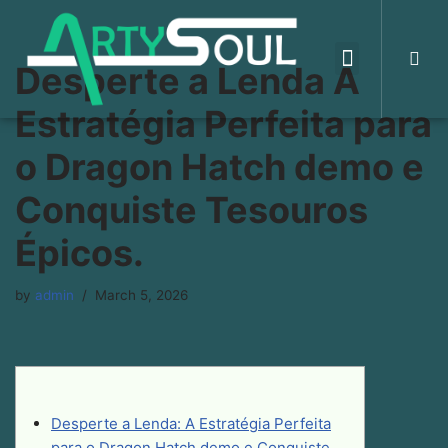
Skip
Desperte a Lenda A
to
content
Estratégia Perfeita para
o Dragon Hatch demo e
Conquiste Tesouros
Épicos.
by
admin
March 5, 2026
Desperte a Lenda: A Estratégia Perfeita
para o Dragon Hatch demo e Conquiste