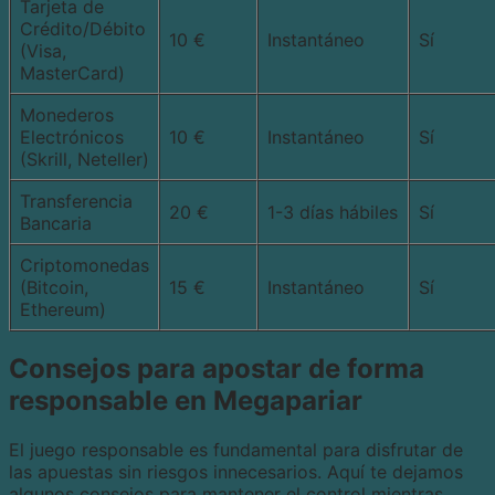
Tarjeta de
Crédito/Débito
10 €
Instantáneo
Sí
(Visa,
MasterCard)
Monederos
Electrónicos
10 €
Instantáneo
Sí
(Skrill, Neteller)
Transferencia
20 €
1-3 días hábiles
Sí
Bancaria
Criptomonedas
(Bitcoin,
15 €
Instantáneo
Sí
Ethereum)
Consejos para apostar de forma
responsable en Megapariar
El juego responsable es fundamental para disfrutar de
las apuestas sin riesgos innecesarios. Aquí te dejamos
algunos consejos para mantener el control mientras