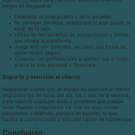
juegas en Megapariar:
Establece un presupuesto y no lo excedas.
No persigas pérdidas; acepta que el azar puede no
estar de tu lado.
Utiliza las herramientas de autoexclusión y límites
que ofrece la plataforma.
Juega solo por diversión, no como una forma de
ganar dinero seguro.
Consulta con profesionales si sientes que el juego
afecta tu vida personal o financiera.
Soporte y atención al cliente
Megapariar cuenta con un equipo de atención al cliente
disponible las 24 horas del día, los 7 días de la semana,
para resolver cualquier duda o problema que puedas
tener. Puedes contactarlos vía chat en vivo, correo
electrónico o teléfono, siempre en español, lo que
facilita la comunicación y solución rápida de incidencias.
Conclusión