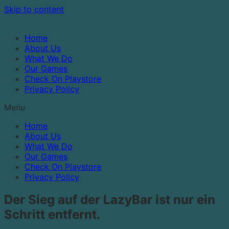
Skip to content
Home
About Us
What We Do
Our Games
Check On Playstore
Privacy Policy
Menu
Home
About Us
What We Do
Our Games
Check On Playstore
Privacy Policy
Der Sieg auf der LazyBar ist nur ein
Schritt entfernt.