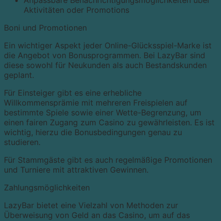
Aktivitäten oder Promotions
Boni und Promotionen
Ein wichtiger Aspekt jeder Online-Glücksspiel-Marke ist
die Angebot von Bonusprogrammen. Bei LazyBar sind
diese sowohl für Neukunden als auch Bestandskunden
geplant.
Für Einsteiger gibt es eine erhebliche
Willkommensprämie mit mehreren Freispielen auf
bestimmte Spiele sowie einer Wette-Begrenzung, um
einen fairen Zugang zum Casino zu gewährleisten. Es ist
wichtig, hierzu die Bonusbedingungen genau zu
studieren.
Für Stammgäste gibt es auch regelmäßige Promotionen
und Turniere mit attraktiven Gewinnen.
Zahlungsmöglichkeiten
LazyBar bietet eine Vielzahl von Methoden zur
Überweisung von Geld an das Casino, um auf das