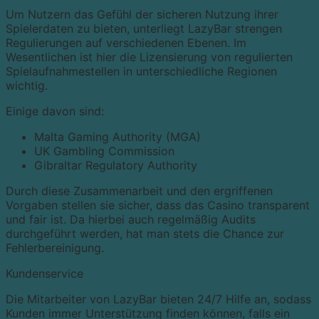
Um Nutzern das Gefühl der sicheren Nutzung ihrer
Spielerdaten zu bieten, unterliegt LazyBar strengen
Regulierungen auf verschiedenen Ebenen. Im
Wesentlichen ist hier die Lizensierung von regulierten
Spielaufnahmestellen in unterschiedliche Regionen
wichtig.
Einige davon sind:
Malta Gaming Authority (MGA)
UK Gambling Commission
Gibraltar Regulatory Authority
Durch diese Zusammenarbeit und den ergriffenen
Vorgaben stellen sie sicher, dass das Casino transparent
und fair ist. Da hierbei auch regelmäßig Audits
durchgeführt werden, hat man stets die Chance zur
Fehlerbereinigung.
Kundenservice
Die Mitarbeiter von LazyBar bieten 24/7 Hilfe an, sodass
Kunden immer Unterstützung finden können, falls ein