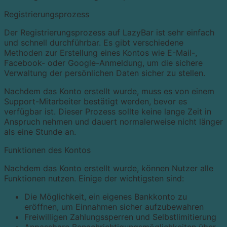
Registrierungsprozess
Der Registrierungsprozess auf LazyBar ist sehr einfach
und schnell durchführbar. Es gibt verschiedene
Methoden zur Erstellung eines Kontos wie E-Mail-,
Facebook- oder Google-Anmeldung, um die sichere
Verwaltung der persönlichen Daten sicher zu stellen.
Nachdem das Konto erstellt wurde, muss es von einem
Support-Mitarbeiter bestätigt werden, bevor es
verfügbar ist. Dieser Prozess sollte keine lange Zeit in
Anspruch nehmen und dauert normalerweise nicht länger
als eine Stunde an.
Funktionen des Kontos
Nachdem das Konto erstellt wurde, können Nutzer alle
Funktionen nutzen. Einige der wichtigsten sind:
Die Möglichkeit, ein eigenes Bankkonto zu
eröffnen, um Einnahmen sicher aufzubewahren
Freiwilligen Zahlungssperren und Selbstlimitierung
Anpassbare Benachrichtigungsmöglichkeiten über