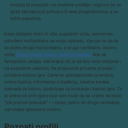
možete je preuzeti i na mobilne uređaje i sigurno će se
igrati zahvaljujući softveru ili web preglednicima, a ne
težim paketima.
Kada dobijete četiri ili više susjednih voća, razmatrate
određeni multiplikator za svoju opkladu. Vjeruje se da će
se jedno drugo horizontalno, a drugo vertikalno, okolno
voće,
https://verde-casino-spielen.com/bs/
dok se
fantastično uklapa. Vaš krajnji cilj je da isto voće dobijete i
na susjednim valjcima. Ne propustite privatne prodaje i
omiljene kazino igre. Carla se specijalizirala za analizu
online kazina, informacije o klađenju, lokalne korake
naknada za kazino, podsticaje za kockanje i kazino igre. To
je jedna od onih igara koje vam nude da se vratite da biste
"još jednom pokušali" – i često, jedno do drugo okretanje,
isprobajte apsolutno srebro.
Poznati profili