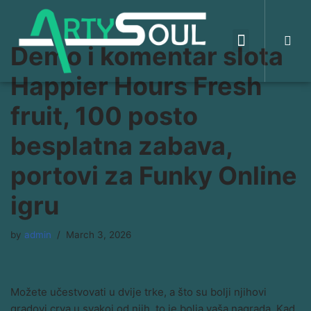
Skip
Demo i komentar slota
to
content
Happier Hours Fresh
fruit, 100 posto
besplatna zabava,
portovi za Funky Online
igru
by
admin
March 3, 2026
Možete učestvovati u dvije trke, a što su bolji njihovi
gradovi crva u svakoj od njih, to je bolja vaša nagrada. Kad