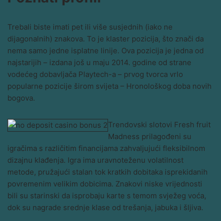
Trebali biste imati pet ili više susjednih (iako ne
dijagonalnih) znakova. To je klaster pozicija, što znači da
nema samo jedne isplatne linije. Ova pozicija je jedna od
najstarijih – izdana još u maju 2014. godine od strane
vodećeg dobavljača Playtech-a – prvog tvorca vrlo
popularne pozicije širom svijeta – Hronološkog doba novih
bogova.
Trendovski slotovi Fresh fruit
Madness prilagođeni su
igračima s različitim financijama zahvaljujući fleksibilnom
dizajnu klađenja. Igra ima uravnoteženu volatilnost
metode, pružajući stalan tok kratkih dobitaka isprekidanih
povremenim velikim dobicima. Znakovi niske vrijednosti
bili su starinski da isprobaju karte s temom svježeg voća,
dok su nagrade srednje klase od trešanja, jabuka i šljiva.