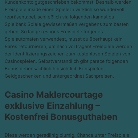
Kundenkonto gutgeschrieben bekommst. Deshalb werden
Freispiele inside einen Spielern wirklich so wundervoll
repräsentabel, schließlich via folgenden kannst du
Spielbank Spiele gewissermaßen vergebens zum besten
geben. So lange respons Freispiele für jedes
Spielautomaten verwendest, musst du überhaupt kein
Bares retournieren, um nach vortragen! Freispiele werden
der Identifizierungszeichen zum kostenlosen Spielen von
Casinospielen. Selbstverständlich gibt parece folgenden
Bonus nebensächlich hinsichtlich Freispielen,
Geldgeschenken und untergeordnet Sachpreisen.
Casino Maklercourtage
exklusive Einzahlung –
Kostenfrei Bonusguthaben
Diese werden geradlinig blumig. Chance unter Freispiele