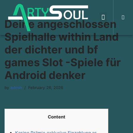
Skip
Deine angeschlossen
to
content
Spielhalle within Land
der dichter und bf
games Slot -Spiele für
Android denker
by
admin
February 26, 2026
Content
Kasino Prämie exklusive Einzahlung as