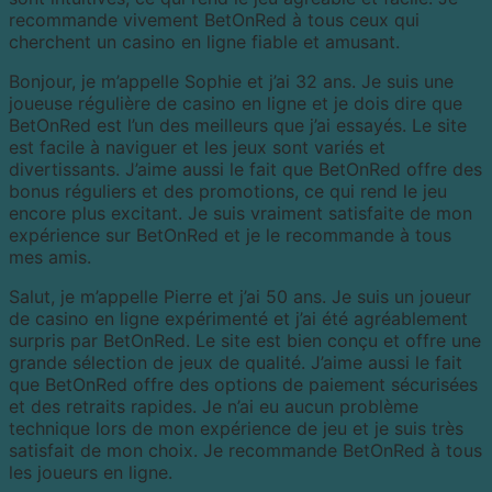
recommande vivement BetOnRed à tous ceux qui
cherchent un casino en ligne fiable et amusant.
Bonjour, je m’appelle Sophie et j’ai 32 ans. Je suis une
joueuse régulière de casino en ligne et je dois dire que
BetOnRed est l’un des meilleurs que j’ai essayés. Le site
est facile à naviguer et les jeux sont variés et
divertissants. J’aime aussi le fait que BetOnRed offre des
bonus réguliers et des promotions, ce qui rend le jeu
encore plus excitant. Je suis vraiment satisfaite de mon
expérience sur BetOnRed et je le recommande à tous
mes amis.
Salut, je m’appelle Pierre et j’ai 50 ans. Je suis un joueur
de casino en ligne expérimenté et j’ai été agréablement
surpris par BetOnRed. Le site est bien conçu et offre une
grande sélection de jeux de qualité. J’aime aussi le fait
que BetOnRed offre des options de paiement sécurisées
et des retraits rapides. Je n’ai eu aucun problème
technique lors de mon expérience de jeu et je suis très
satisfait de mon choix. Je recommande BetOnRed à tous
les joueurs en ligne.