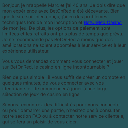
Bonjour, je m’appelle Marc et j’ai 40 ans. Je dois dire que
mon expérience avec BetOnRed a été décevante. Bien
que le site soit bien conçu, j’ai eu des problèmes
techniques lors de mon inscription et
BetOnRed Casino
de mon jeu. De plus, les options de paiement sont
limitées et les retraits ont pris plus de temps que prévu.
Je ne recommande pas BetOnRed à moins que des
améliorations ne soient apportées à leur service et à leur
expérience utilisateur.
Vous vous demandez comment vous connecter et jouer
sur BetOnRed, le casino en ligne incontournable ?
Rien de plus simple : il vous suffit de créer un compte en
quelques minutes, de vous connecter avec vos
identifiants et de commencer à jouer à une large
sélection de jeux de casino en ligne.
Si vous rencontrez des difficultés pour vous connecter
ou pour démarrer une partie, n’hésitez pas à consulter
notre section FAQ ou à contacter notre service clientèle,
qui se fera un plaisir de vous aider.