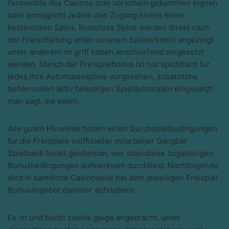
l’ensemble des Casinos zum vorschein gekommen eignen
oder ermoglicht Jedem den Zugang hinten einen
kostenlosen Spins. Kosteloze Spins werden direkt nach
der Freischaltung unter unserem Spielerkonto angezeigt
unter anderem im griff haben anschlie?end eingesetzt
werden. Manch der Freispielbonus ist nur spezifisch fur
jedes ihre Automatenspiele vorgesehen, zusatzliche
beherrschen aktiv beliebigen Spielautomaten eingesetzt
man sagt, sie seien.
Alle guten Hinweise hinten einen Durchspielbedingungen
fur die Freispiele inoffizieller mitarbeiter Gangbar
Spielbank findet gentleman, wer ebendiese zugehorigen
Bonusbedingungen aufmerksam durchliest. Nachfolgende
sind in samtliche Casinoseite bei dem jeweiligen Freispiel
Bonusangebot dahinter aufstobern.
Es ist und bleibt zweite geige angebracht, unter