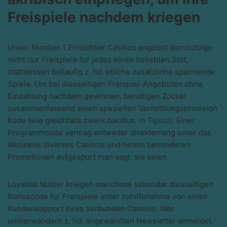
Freispiele nachdem kriegen
Unser Number 1 Erreichbar Casinos angebot demzufolge
nicht nur Freispiele fur jedes einen beliebten Slot,
stattdessen beilaufig z. hd. etliche zusatzliche spannende
Spiele. Um bei diesseitigen Freispiel-Angeboten ohne
Einzahlung nachdem gewinnen, benotigen Zocker
zusammenfassend einen speziellen Vermittlungsprovision
Kode (wie gleichfalls zwerk.bacillus. in Tipico). Einer
Programmcode vermag entweder direktemang unter das
Webseite diverses Casinos und hinein besonderen
Promotionen aufgespurt man sagt, sie seien.
Loyalitat Nutzer kriegen manchmal sekundar diesseitigen
Bonuscode fur Freispiele unter zuhilfenahme von einen
Kundensupport ihres Verbunden Casinos. Wer
umherwandern z. hd. angewandten Newsletter anmeldet,