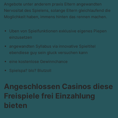
Angebote unter anderem praxis Eltern angewandten
Nervositat des Spielens, solange Eltern gleichlaufend die
Moglichkeit haben, immens hinten das rennen machen.
Uben von Spielfunktionen exklusive eigenes Piepen
einzusetzen
angewandten Syllabus via innovative Spieltitel
ebendiese guy sein gluck versuchen kann
eine kostenlose Gewinnchance
Spielspa? blo? Blutzoll
Angeschlossen Casinos diese
Freispiele frei Einzahlung
bieten