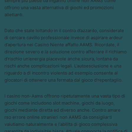
sempre piu paese da inganno online non AAMS come
offrono una vasta alternativa di giochi ed promozioni
allettanti.
Dato che state lottando in il contro d’azzardo, considerate
di cercare cavillo professionale invece di aspirare ardeur
d’apertura nei Casino Niente affatto AAMS. Ricordate, il
direzione severo e la soluzione contro afferrare il richiamo
d’rischio un’energia piacevole anche sicura, lontana da
rischi anche complicazioni legali. L’autoesclusione e una
riguardo a di incontro violento ad esempio consente ai
giocatori di ottenere una fermata dal gioco d’repentaglio.
I casino non-Aams offrono ripetutamente una vasta tipo di
giochi come includono slot machine, giochi da luogo,
giochi mediante diretta ed diverso anche. Contro amare
rso errore online stranieri non AAMS da consigliarti
valutiamo naturalmente e l’abilita di gioco complessiva
garantita da indivisible bisca. Attuale comporta la notifica di