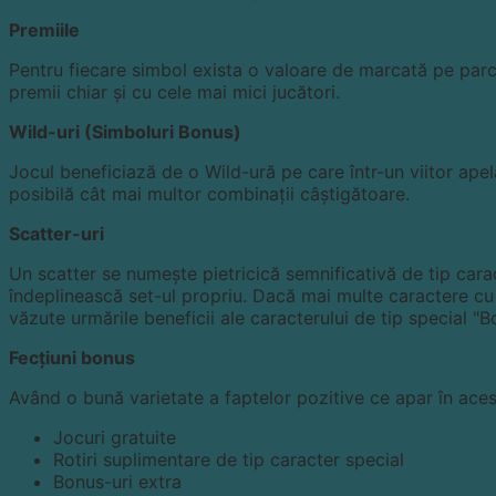
Premiile
Pentru fiecare simbol exista o valoare de marcată pe parcu
premii chiar și cu cele mai mici jucători.
Wild-uri (Simboluri Bonus)
Jocul beneficiază de o Wild-ură pe care într-un viitor apel
posibilă cât mai multor combinații câștigătoare.
Scatter-uri
Un scatter se numește pietricică semnificativă de tip carac
îndeplinească set-ul propriu. Dacă mai multe caractere cu 
văzute urmările beneficii ale caracterului de tip special "Bo
Fecțiuni bonus
Având o bună varietate a faptelor pozitive ce apar în aces
Jocuri gratuite
Rotiri suplimentare de tip caracter special
Bonus-uri extra