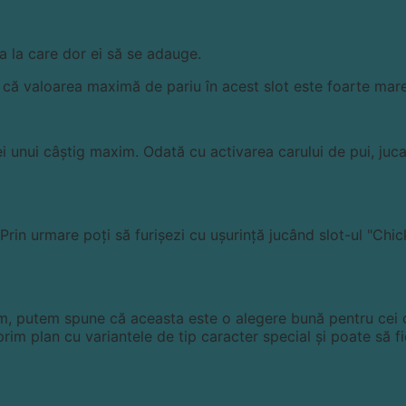
a la care dor ei să se adauge.
ți că valoarea maximă de pariu în acest slot este foarte mare
iei unui câștig maxim. Odată cu activarea carului de pui, juca
 Prin urmare poți să furișezi cu ușurință jucând slot-ul "Chi
um, putem spune că aceasta este o alegere bună pentru cei 
prim plan cu variantele de tip caracter special și poate să fi