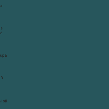
un
la
pă
după
tă
al să