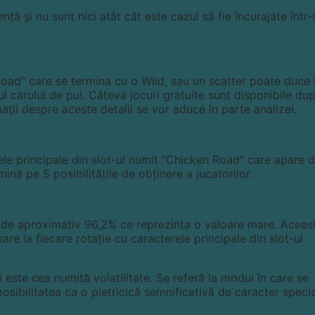
nță și nu sunt nici atât cât este cazul să fie încurajate într-
 Road" care se termina cu o Wild, sau un scatter poate duce 
ul carului de pui. Câteva jocuri gratuite sunt disponibile du
ații despre aceste detalii se vor aduce în parte analizei.
ele principale din slot-ul numit "Chicken Road" care apare 
ină pe 5 posibilitățile de obținere a jucatorilor.
te de aproximativ 96,2% ce reprezinta o valoare mare. Aceas
are la fiecare rotație cu caracterele principale din slot-ul
i este cea numită volatilitate. Se referă la modul în care se
 posibilitatea ca o pietricică semnificativă de caracter speci