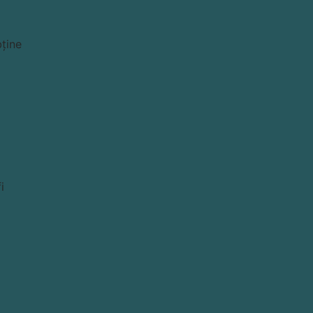
bține
i