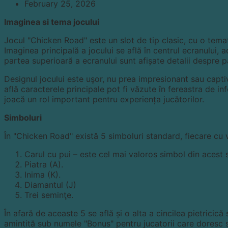
February 25, 2026
Imaginea si tema jocului
Jocul "Chicken Road" este un slot de tip clasic, cu o temati
Imaginea principală a jocului se află în centrul ecranului, 
partea superioară a ecranului sunt afișate detalii despre pa
Designul jocului este uşor, nu prea impresionant sau capti
află caracterele principale pot fi văzute în fereastra de in
joacă un rol important pentru experiența jucătorilor.
Simboluri
În "Chicken Road" există 5 simboluri standard, fiecare cu 
Carul cu pui – este cel mai valoros simbol din acest s
Piatra (A).
Inima (K).
Diamantul (J)
Trei seminţe.
În afară de aceaste 5 se află și o alta a cincilea pietricică
amintită sub numele "Bonus" pentru jucatorii care doresc s