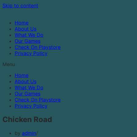
Skip to content
Home
About Us
What We Do
Our Games
Check On Playstore
Privacy Policy
Menu
Home
About Us
What We Do
Our Games
Check On Playstore
Privacy Policy
Chicken Road
by
admin