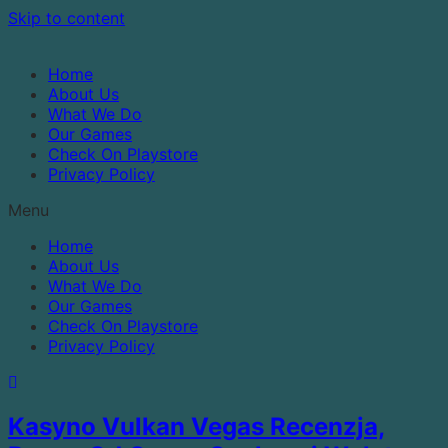
Skip to content
Home
About Us
What We Do
Our Games
Check On Playstore
Privacy Policy
Menu
Home
About Us
What We Do
Our Games
Check On Playstore
Privacy Policy
Kasyno Vulkan Vegas Recenzja,