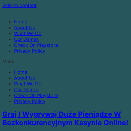
Skip to content
Home
About Us
What We Do
Our Games
Check On Playstore
Privacy Policy
Menu
Home
About Us
What We Do
Our Games
Check On Playstore
Privacy Policy
Graj I Wygrywaj Duże Pieniądze W
Bezkonkurencyjnym Kasynie Online!