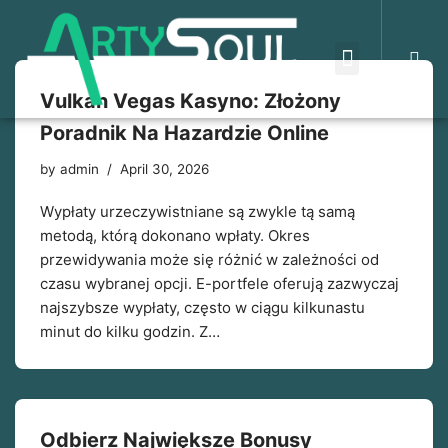
Skip
WHAT WE DO
OUR GAMES
CHECK ON PLAYSTORE
PRIVACY POLICY
to
Vulkan Vegas Kasyno: Złożony
content
Poradnik Na Hazardzie Online
by
admin
April 30, 2026
Wypłaty urzeczywistniane są zwykle tą samą
metodą, którą dokonano wpłaty. Okres
przewidywania może się różnić w zależności od
czasu wybranej opcji. E-portfele oferują zazwyczaj
najszybsze wypłaty, często w ciągu kilkunastu
minut do kilku godzin. Z…
Odbierz Największe Bonusy