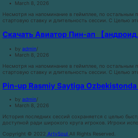
March 8, 2026
Несмотря на напоминание в геймплее, по остальным п
стартовую ставку и длительность сессии. С Целью э
Скачать Авиатор Пин-ап 【андрои
by
admin
March 8, 2026
Несмотря на напоминание в геймплее, по остальным п
стартовую ставку и длительность сессии. С Целью э
Pin-up Rasmiy Saytiga Ozbekistonda K
by
admin
March 8, 2026
История последних сессий сохраняется с целью быст
доступной ради широкого круга игроков. Игроки исп
Copyright © 2022
ArtySoul
All Rights Reserved.