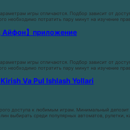
араметрам игры отличаются. Подбор зависит от доступ
того необходимо потратить пару минут на изучение пр
д, Айфон】приложение
араметрам игры отличаются. Подбор зависит от доступ
того необходимо потратить пару минут на изучение пр
irish Va Pul Ishlash Yollari
рого доступа к любимым играм. Минимальный депозит 
олин выбирать среди популярных автоматов, рулетки, 