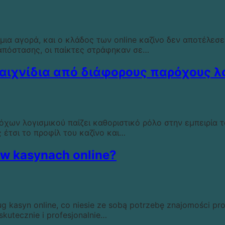
ια αγορά, και ο κλάδος των online καζίνο δεν αποτέλεσε
απόστασης, οι παίκτες στράφηκαν σε…
αιχνίδια από διάφορους παρόχους λ
όχων λογισμικού παίζει καθοριστικό ρόλο στην εμπειρία τ
ς έτσι το προφίλ του καζίνο και…
 w kasynach online?
g kasyn online, co niesie ze sobą potrzebę znajomości pro
skutecznie i profesjonalnie…