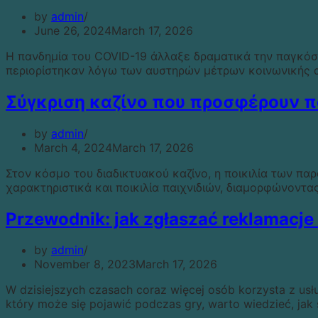
by
admin
June 26, 2024
March 17, 2026
Η πανδημία του COVID-19 άλλαξε δραματικά την παγκόσμ
περιορίστηκαν λόγω των αυστηρών μέτρων κοινωνικής 
Σύγκριση καζίνο που προσφέρουν π
by
admin
March 4, 2024
March 17, 2026
Στον κόσμο του διαδικτυακού καζίνο, η ποικιλία των παρ
χαρακτηριστικά και ποικιλία παιχνιδιών, διαμορφώνοντα
Przewodnik: jak zgłaszać reklamacje
by
admin
November 8, 2023
March 17, 2026
W dzisiejszych czasach coraz więcej osób korzysta z usłu
który może się pojawić podczas gry, warto wiedzieć, jak 