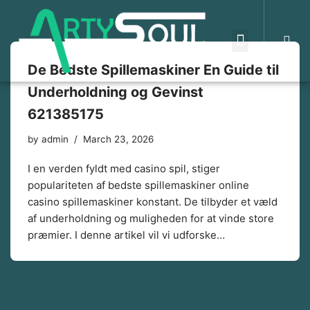
Skip
to
De Bedste Spillemaskiner En Guide til
content
Underholdning og Gevinst
621385175
by
admin
March 23, 2026
I en verden fyldt med casino spil, stiger
populariteten af bedste spillemaskiner online
casino spillemaskiner konstant. De tilbyder et væld
af underholdning og muligheden for at vinde store
præmier. I denne artikel vil vi udforske…