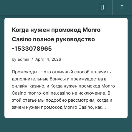
Skip
to
Когда нужен промокод Monro
content
Casino полное руководство
-1533078965
by
admin
April 14, 2026
Промокоды — это отличный способ получить
дополнительные бонусы и преимущества в
онлайн-казино, и Когда нужен промокод Monro
Casino monro-online.casino не исключение. В
этой статье мы подробно рассмотрим, когда и
зачем нужен промокод Monro Casino, как…