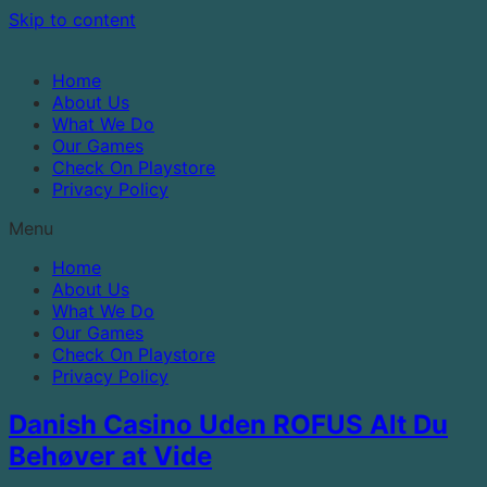
Skip to content
Home
About Us
What We Do
Our Games
Check On Playstore
Privacy Policy
Menu
Home
About Us
What We Do
Our Games
Check On Playstore
Privacy Policy
Danish Casino Uden ROFUS Alt Du
Behøver at Vide