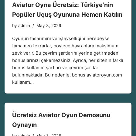
Aviator Oyna Ücretsiz: Türkiye’nin
Popüler Uçuş Oyununa Hemen Katılın
by
admin
May 3, 2026
Oyunun tasarımını ve işlevselliğini neredeyse
tamamen tekrarlar, böylece hayranlara maksimum
zevk verir. Bu çevrim şartlarını yerine getirmeden
bonuslarınızı çekemezsiniz. Ayrıca, her sitenin farklı
bonus kullanım şartları ve çevrim şartları
bulunmaktadır. Bu nedenle, bonus aviatoroyun.com
kullanım…
Ücretsiz Aviator Oyun Demosunu
Oynayın
by
admin
May 3, 2026